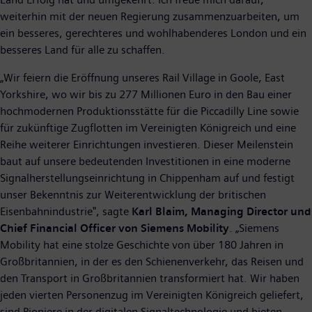
weiterhin mit der neuen Regierung zusammenzuarbeiten, um
ein besseres, gerechteres und wohlhabenderes London und ein
besseres Land für alle zu schaffen.
„Wir feiern die Eröffnung unseres Rail Village in Goole, East
Yorkshire, wo wir bis zu 277 Millionen Euro in den Bau einer
hochmodernen Produktionsstätte für die Piccadilly Line sowie
für zukünftige Zugflotten im Vereinigten Königreich und eine
Reihe weiterer Einrichtungen investieren. Dieser Meilenstein
baut auf unsere bedeutenden Investitionen in eine moderne
Signalherstellungseinrichtung in Chippenham auf und festigt
unser Bekenntnis zur Weiterentwicklung der britischen
Eisenbahnindustrie", sagte
Karl Blaim, Managing Director und
Chief Financial Officer von Siemens Mobility
. „Siemens
Mobility hat eine stolze Geschichte von über 180 Jahren in
Großbritannien, in der es den Schienenverkehr, das Reisen und
den Transport in Großbritannien transformiert hat. Wir haben
jeden vierten Personenzug im Vereinigten Königreich geliefert,
sind Pioniere in der digitalen Signaltechnologie und bieten