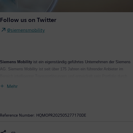
Follow us on Twitter
@siemensmobility
Siemens Mobility
ist ein eigenständig geführtes Unternehmen der Siemens
AG. Siemens Mobility ist seit über 175 Jahren ein führender Anbieter im
Bereich intelligenter Transportlösungen und entwickelt sein Portfolio durch
Innovationen ständig weiter. Zum Kerngeschäft gehören Schienenfahrzeuge,
Mehr
Bahnautomatisierungs- und Elektrifizierungslösungen, ein umfangreiches
Softwareportfolio, schlüsselfertige Bahnsysteme sowie die dazugehörigen
Serviceleistungen. Mit digitalen Produkten und Lösungen ermöglicht Siemens
Mobility Mobilitätsbetreibern auf der ganzen Welt, ihre Infrastruktur intelligent
Reference Number:
HQMOPR202505277170DE
zu machen, eine nachhaltige Wertsteigerung über den gesamten
Lebenszyklus sicherzustellen, den Fahrgastkomfort zu verbessern sowie