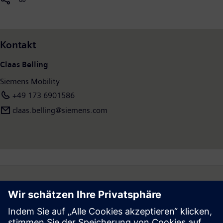
Verfügbarkeit zu garantieren. Im Geschäftsjahr 2024, das am 30. September
2024 endete, hat Siemens Mobility einen Umsatz von 11,4 Milliarden Euro
ausgewiesen und rund 41.900 Menschen weltweit beschäftigt. Weitere
Informationen finden Sie unter:
www.siemens.com/mobility
Kontakt
Claas Belling
Siemens Mobility
+49 173 6901586
claas.belling@siemens.com
Follow