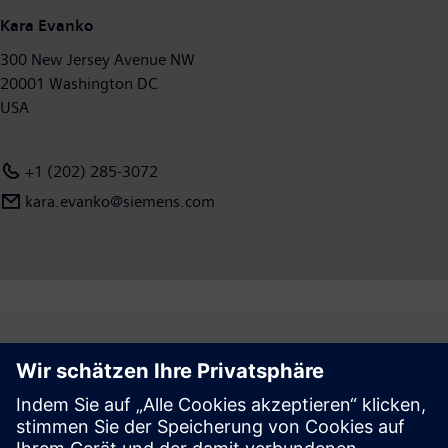
Umsatz von 8,1 Milliarden Euro ausgewiesen und rund 28.400
Kara Evanko
Mitarbeiter weltweit beschäftigt. Weitere Informationen finden
300 New Jersey Avenue NW
Sie unter:
www.siemens.de/mobility
.
20001 Washington DC
USA
+1 (202) 285-3072
kara.evanko@siemens.com
Follow