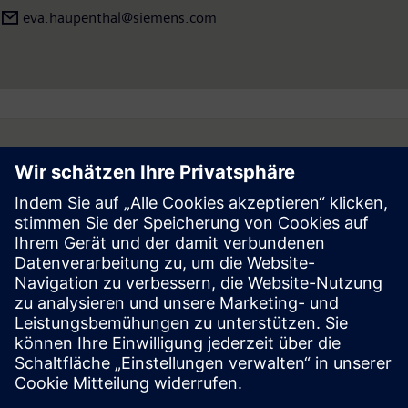
eva.haupenthal@siemens.com
Follow
Press | Company | Siemens
© Siemens 1996 – 2026
Corporate Information
Privacy Notice