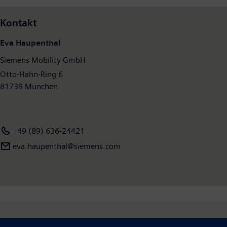
Fahrgastkomfort zu verbessern sowie Verfügbarkeit zu
garantieren. Im Geschäftsjahr 2018, das am 30. September
Kontakt
2018 endete, hat die ehemalige Siemens-Division Mobility einen
Umsatz von 8,8 Milliarden Euro ausgewiesen und rund 34.200
Eva Haupenthal
Mitarbeiter weltweit beschäftigt. Weitere Informationen finden
Siemens Mobility GmbH
Sie unter:
www.siemens.de/mobility
.
Otto-Hahn-Ring 6
81739 München
+49 (89) 636-24421
eva.haupenthal@siemens.com