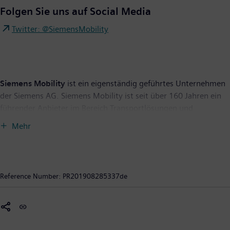
Folgen Sie uns auf Social Media
Twitter: @SiemensMobility
Siemens Mobility
ist ein eigenständig geführtes Unternehmen
der Siemens AG. Siemens Mobility ist seit über 160 Jahren ein
führender Anbieter im Bereich Transportlösungen und
entwickelt sein Portfolio durch Innovationen ständig weiter.
Mehr
Zum Kerngeschäft gehören Schienenfahrzeuge,
Bahnautomatisierungs- und Elektrifizierungslösungen,
schlüsselfertige Systeme, intelligente Straßenverkehrstechnik
sowie die dazugehörigen Serviceleistungen. Mit der
Reference Number:
PR201908285337de
Digitalisierung ermöglicht Siemens Mobility
Mobilitätsbetreibern auf der ganzen Welt, ihre Infrastruktur
intelligent zu machen, eine nachhaltige Wertsteigerung über
den gesamten Lebenszyklus sicherzustellen, den