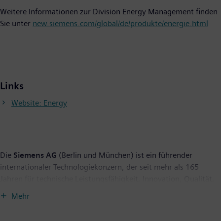
Weitere Informationen zur Division Energy Management finden
Sie unter
new.siemens.com/global/de/produkte/energie.html
Links
Website: Energy
Die
Siemens AG
(Berlin und München) ist ein führender
internationaler Technologiekonzern, der seit mehr als 165
Jahren für technische Leistungsfähigkeit, Innovation, Qualität,
Zuverlässigkeit und Internationalität steht. Das Unternehmen
Mehr
ist in mehr als 200 Ländern aktiv, und zwar schwerpunktmäßig
auf den Gebieten Elektrifizierung, Automatisierung und