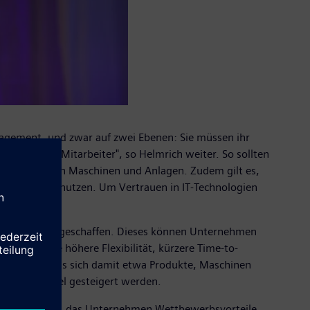
anagement, und zwar auf zwei Ebenen: Sie müssen ihr
bildung der Mitarbeiter", so Helmrich weiter. So sollten
m Vertrieb von Maschinen und Anlagen. Zudem gilt es,
telligenz zu nutzen. Um Vertrauen in IT-Technologien
t von Siemens geschaffen. Dieses können Unternehmen
chon heute höhere Flexibilität, kürzere Time-to-
die zeigen, dass sich damit etwa Produkte, Maschinen
 zu ein Viertel gesteigert werden.
m von Siemens –, das Unternehmen Wettbewerbsvorteile