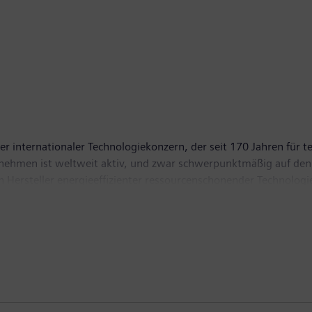
r internationaler Technologiekonzern, der seit 170 Jahren für te
ernehmen ist weltweit aktiv, und zwar schwerpunktmäßig auf den
ten Hersteller energieeffizienter ressourcenschonender Technolog
ösungen, Pionier bei Infrastrukturlösungen sowie bei Automatis
iner börsennotierten Tochtergesellschaft Siemens Healthineers 
tomographen sowie in der Labordiagnostik und klinischer IT.
iarden Euro und einen Gewinn nach Steuern von 6,2 Milliarden
ionen finden Sie im Internet unter
www.siemens.com
.