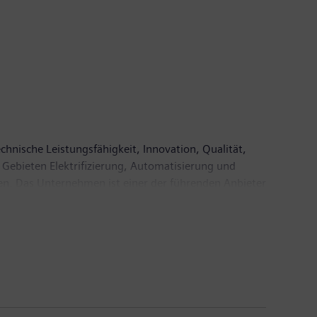
chnische Leistungsfähigkeit, Innovation, Qualität,
 Gebieten Elektrifizierung, Automatisierung und
ien. Das Unternehmen ist einer der führenden Anbieter
ierungs-, Antriebs- und Softwarelösungen für die
AG ein führender Anbieter bildgebender medizinischer
 Im Geschäftsjahr 2017, das am 30. September 2017
 Euro. Ende September 2017 hatte das Unternehmen