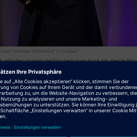
Forum Deutscher Mittelstand" in Stuttgart
ands erfordert strategische Entscheidungen durch das oberste M
 Prozesse weiterentwickeln. Dazu gehört auch die Aus- und Weiter
häftsmodelle anbieten, zum Beispiel "pay per use"-Modelle bei
ve Manufacturing, flexible Handling-Systeme oder Künstliche In
stets integrierte Industrial-Security-Maßnahmen unabdingbar.
sformation sind zum Beispiel mit dem Digital-Enterprise-Angebo
se ansteigenden Investitionskosten nutzen. Dadurch können sie s
. Siemens zufolge gibt es konkrete Einsatzbeispiele bei Kunden, 
n lassen. Die Produktionseffizienz und Produktivität kann um bis
n ist MindSphere – das offene, cloudbasierte IoT-Betriebssyste