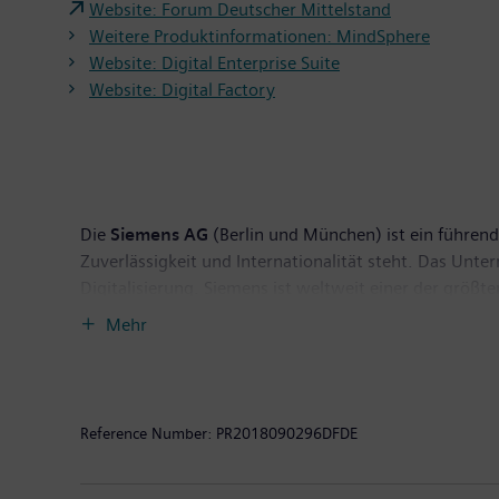
Website: Forum Deutscher Mittelstand
Weitere Produktinformationen: MindSphere
Website: Digital Enterprise Suite
Website: Digital Factory
Die
Siemens AG
(Berlin und München) ist ein führende
Zuverlässigkeit und Internationalität steht. Das Unt
Digitalisierung. Siemens ist weltweit einer der größ
effizienter Stromerzeugungs- und Stromübertragungsl
Mehr
Industrie. Darüber hinaus ist das Unternehmen mit se
Geräte wie Computertomographen und Magnetresonanz
endete, erzielte Siemens einen Umsatz von 83,0 Mill
weltweit rund 377.000 Beschäftigte. Weitere Informat
Reference Number:
PR2018090296DFDE