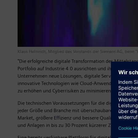
Klaus Helmrich, Mitglied des Vorstands der Siemens AG, beim "
"Die erfolgreiche digitale Transformation des Mittelst
Portfolio auf Industrie 4.0 ausrichten und ihre internen
Unternehmen neue Lösungen, digitale Services und Gesc
innovative Technologien wie Cloud-Anwendungen, Additi
zu erhöhen und Cyberrisiken zu minimieren, sind dabei 
Die technischen Voraussetzungen für die digitale Tran
jeder Größe und Branche mit überschaubaren, schrittwei
Market, größere Effizienz und bessere Qualität erzielen
und Anlagen in bis zu 30 Prozent kürzerer Zeit entwickel
Eine bereits verfügbare Plattform für digitale Lösunge