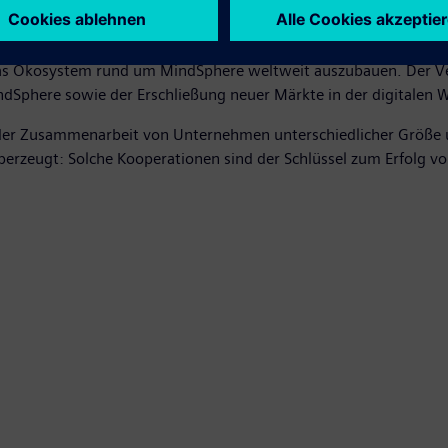
phere mit geringen Investitionen implementieren und entsprech
sammenhang die im Januar 2018 gegründete Nutzerorganisation 
, das Ökosystem rund um MindSphere weltweit auszubauen. Der Ver
Sphere sowie der Erschließung neuer Märkte in der digitalen W
 der Zusammenarbeit von Unternehmen unterschiedlicher Größe 
berzeugt: Solche Kooperationen sind der Schlüssel zum Erfolg von