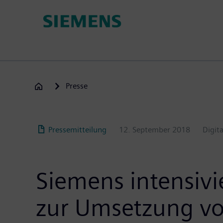
Passar
para
o
conteúdo
principal
Presse
Pressemitteilung
12. September 2018
Digita
Siemens intensiv
zur Umsetzung vo