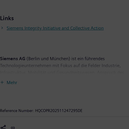
Links
Siemens Integrity Initiative and Collective Action
Siemens AG
(Berlin und München) ist ein führendes
Technologieunternehmen mit Fokus auf die Felder Industrie,
Infrastruktur, Mobilität und Gesundheitswesen. Anspruch des
Unternehmens ist es, Technologie zu entwickeln, die den Alltag
Mehr
verbessert, für alle. Indem es die reale mit der digitalen Welt
verbindet, ermöglicht es den Kunden, ihre digitale und
nachhaltige Transformation zu beschleunigen. Dadurch werden
Fabriken effizienter, Städte lebenswerter und der Verkehr
Reference Number:
HQCOPR202511247295DE
nachhaltiger. Als führendes Unternehmen im Bereich
industrieller Künstlicher Intelligenz nutzt Siemens sein
umfassendes Fachwissen, um KI - einschließlich generativer KI -