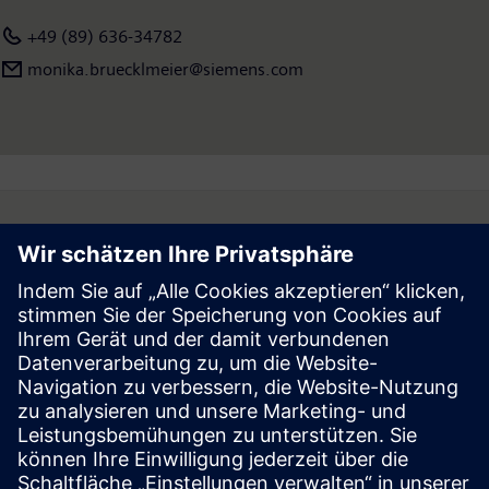
+49 (89) 636-34782
monika.bruecklmeier@siemens.com
Follow
Press | Company | Siemens
© Siemens 1996 – 2026
Corporate Information