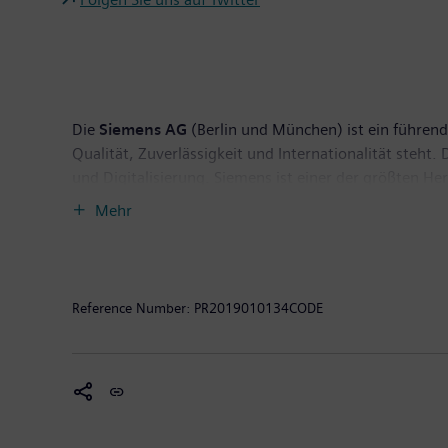
Die
Siemens AG
(Berlin und München) ist ein führend
Qualität, Zuverlässigkeit und Internationalität steh
und Digitalisierung. Siemens ist einer der größten H
Anbieter effizienter Stromerzeugungs- und Stromüber
Mehr
für die Industrie. Darüber hinaus ist das Unternehme
medizinischer Geräte wie Computertomographen und M
September 2018 endete, erzielte Siemens einen Umsat
Unternehmen weltweit rund 379.000 Beschäftigte. Wei
Reference Number:
PR2019010134CODE