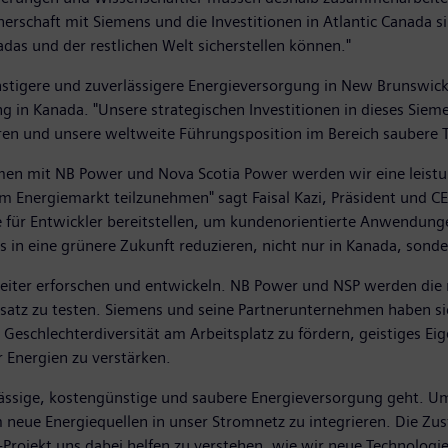
nerschaft mit Siemens und die Investitionen in Atlantic Canada 
as und der restlichen Welt sicherstellen können."
nstigere und zuverlässigere Energieversorgung in New Brunswick
g in Kanada. "Unsere strategischen Investitionen in dieses Siem
eren und unsere weltweite Führungsposition im Bereich saubere 
en mit NB Power und Nova Scotia Power werden wir eine leistun
m Energiemarkt teilzunehmen" sagt Faisal Kazi, Präsident und C
 für Entwickler bereitstellen, um kundenorientierte Anwendunge
 in eine grünere Zukunft reduzieren, nicht nur in Kanada, sond
 weiter erforschen und entwickeln. NB Power und NSP werden d
insatz zu testen. Siemens und seine Partnerunternehmen haben s
e Geschlechterdiversität am Arbeitsplatz zu fördern, geistiges 
 Energien zu verstärken.
lässige, kostengünstige und saubere Energieversorgung geht. U
 neue Energiequellen in unser Stromnetz zu integrieren. Die Z
Projekt uns dabei helfen zu verstehen, wie wir neue Technologi