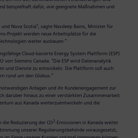
sind beispielhaft dafür, wie geeignete Maßnahmen und
 und Nova Scotia", sagte Navdeep Bains, Minister für
ens-Projekt werden neue Arbeitsplätze für die
Technologien weiter ausbauen."
gsfähige Cloud-basierte Energy System Plattform (ESP)
EO von Siemens Canada. "Die ESP wird Datenanalytik
n und Dienste zu entwickeln. Die Plattform soll auch
ern rund um den Globus."
ie notwendigen Anlagen und ihr Kundenengagement zur
ich darüber hinaus zu einer verstärkten Zusammenarbeit
Eigentum aus Kanada weiterzuentwickeln und die
2
m die Reduzierung der CO
-Emissionen in Kanada weiter
ustimmung unserer Regulierungsbehörde vorausgesetzt,
en im Sinne unserer Kunden optimal integrieren können,