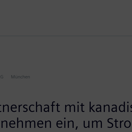
AG
München
tnerschaft mit kanad
rnehmen ein, um Stro