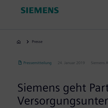
Passar
para
o
conteúdo
principal
Presse
Pressemitteilung
24. Januar 2019
Siemens 
Siemens geht Par
Versorgungsunte