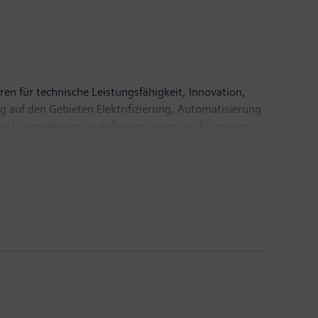
ren für technische Leistungsfähigkeit, Innovation,
g auf den Gebieten Elektrifizierung, Automatisierung
. Das Unternehmen ist außerdem einer der führenden
 Automatisierungs-, Antriebs- und Softwarelösungen
ineers AG ein führender Anbieter bildgebender
inischer IT. Im Geschäftsjahr 2018, das am 30.
6,1 Milliarden Euro. Ende September 2018 hatte das
.com
.