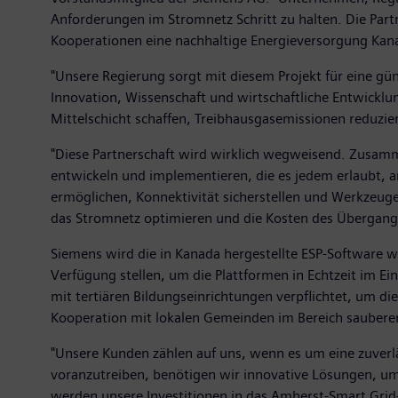
Anforderungen im Stromnetz Schritt zu halten. Die Part
Kooperationen eine nachhaltige Energieversorgung Kanad
"Unsere Regierung sorgt mit diesem Projekt für eine gü
Innovation, Wissenschaft und wirtschaftliche Entwicklun
Mittelschicht schaffen, Treibhausgasemissionen reduzi
"Diese Partnerschaft wird wirklich wegweisend. Zusamm
entwickeln und implementieren, die es jedem erlaubt, a
ermöglichen, Konnektivität sicherstellen und Werkzeuge
das Stromnetz optimieren und die Kosten des Übergangs
Siemens wird die in Kanada hergestellte ESP-Software
Verfügung stellen, um die Plattformen in Echtzeit im E
mit tertiären Bildungseinrichtungen verpflichtet, um di
Kooperation mit lokalen Gemeinden im Bereich sauberer
"Unsere Kunden zählen auf uns, wenn es um eine zuver
voranzutreiben, benötigen wir innovative Lösungen, um
werden unsere Investitionen in das Amherst-Smart Grid-