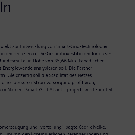
ln
ojekt zur Entwicklung von Smart-Grid-Technologien
onen reduzieren. Die Gesamtinvestitionen für dieses
i Bundesmittel in Höhe von 35,66 Mio. kanadischen
 Energiewende analysieren soll. Die Partner
. Gleichzeitig soll die Stabilität des Netzes
n einer besseren Stromversorgung profitieren,
dem Namen "Smart Grid Atlantic project" wird zum Teil
merzeugung und -verteilung", sagte Cedrik Neike,
n, um mit den kontinuierlichen Veränderungen und