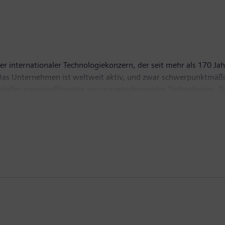
er internationaler Technologiekonzern, der seit mehr als 170 Jah
t. Das Unternehmen ist weltweit aktiv, und zwar schwerpunktmäßi
ersteller energieeffizienter ressourcenschonender Technologien
tragungslösungen, Pionier bei Infrastrukturlösungen sowie bei
n mit seiner börsennotierten Tochtergesellschaft Siemens Health
agnetresonanztomographen sowie in der Labordiagnostik und kl
z von 83,0 Milliarden Euro und einen Gewinn nach Steuern von 
tere Informationen finden Sie im Internet unter
www.siemens