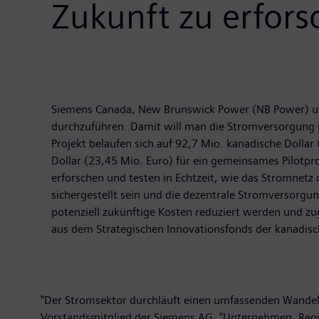
Zukunft zu erfors
Siemens Canada, New Brunswick Power (NB Power) und
durchzuführen. Damit will man die Stromversorgung i
Projekt belaufen sich auf 92,7 Mio. kanadische Dolla
Dollar (23,45 Mio. Euro) für ein gemeinsames Pilotpr
erforschen und testen in Echtzeit, wie das Stromnetz d
sichergestellt sein und die dezentrale Stromversorgu
potenziell zukünftige Kosten reduziert werden und zu
aus dem Strategischen Innovationsfonds der kanadisc
"Der Stromsektor durchläuft einen umfassenden Wandel
Vorstandsmitglied der Siemens AG. "Unternehmen, Reg