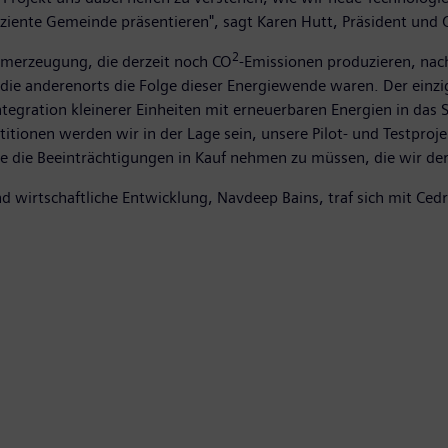
fiziente Gemeinde präsentieren", sagt Karen Hutt, Präsident und
2
tromerzeugung, die derzeit noch CO
-Emissionen produzieren, nac
ie anderenorts die Folge dieser Energiewende waren. Der einzig
Integration kleinerer Einheiten mit erneuerbaren Energien in da
tionen werden wir in der Lage sein, unsere Pilot- und Testpro
 die Beeinträchtigungen in Kauf nehmen zu müssen, die wir derz
nd wirtschaftliche Entwicklung, Navdeep Bains, traf sich mit Ce