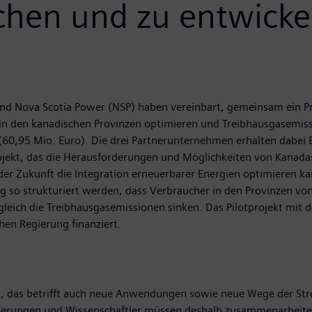
chen und zu entwicke
 Nova Scotia Power (NSP) haben vereinbart, gemeinsam ein Pr
n den kanadischen Provinzen optimieren und Treibhausgasemissi
r (60,95 Mio. Euro). Die drei Partnerunternehmen erhalten dabe
ojekt, das die Herausforderungen und Möglichkeiten von Kanadas
er Zukunft die Integration erneuerbarer Energien optimieren kann
ng so strukturiert werden, dass Verbraucher in den Provinzen vo
gleich die Treibhausgasemissionen sinken. Das Pilotprojekt mit 
hen Regierung finanziert.
, das betrifft auch neue Anwendungen sowie neue Wege der Stro
ierungen und Wissenschaftler müssen deshalb zusammenarbeite