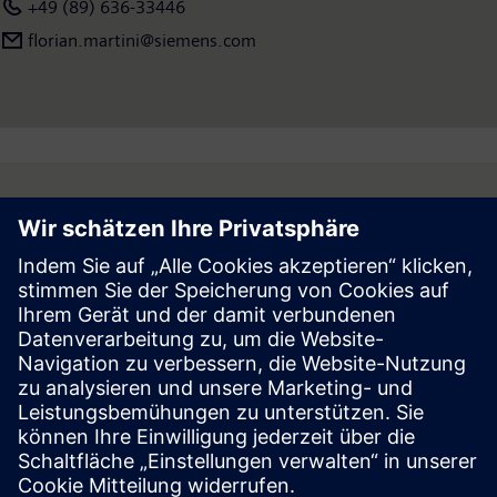
+49 (89) 636-33446
florian.martini@siemens.com
Follow
Press | Company | Siemens
© Siemens 1996 – 2026
Corporate Information
Privacy Notice