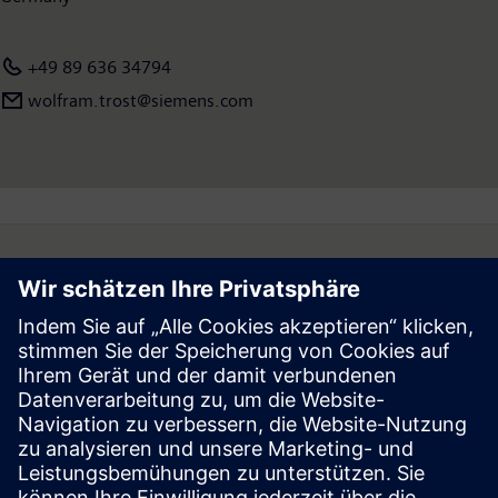
hatte das Unternehmen weltweit rund 293.000 Beschäftigte.
Weitere Informationen finden Sie im Internet unter
+49 89 636 34794
www.siemens.com
.
wolfram.trost@siemens.com
Follow
Press | Company | Siemens
© Siemens 1996 – 2026