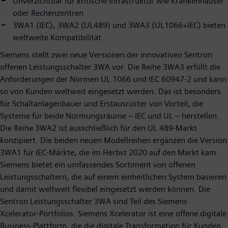
Unverzichtbar für kritische Infrastruktur wie Krankenhäuser
oder Rechenzentren
3WA1 (IEC), 3WA2 (UL489) und 3WA3 (UL1066+IEC) bieten
weltweite Kompatibilität
Siemens stellt zwei neue Versionen der innovativen Sentron
offenen Leistungsschalter 3WA vor. Die Reihe 3WA3 erfüllt die
Anforderungen der Normen UL 1066 und IEC 60947-2 und kann
so von Kunden weltweit eingesetzt werden. Das ist besonders
für Schaltanlagenbauer und Erstausrüster von Vorteil, die
Systeme für beide Normungsräume – IEC und UL – herstellen.
Die Reihe 3WA2 ist ausschließlich für den UL 489-Markt
konzipiert. Die beiden neuen Modellreihen ergänzen die Version
3WA1 für IEC-Märkte, die im Herbst 2020 auf den Markt kam.
Siemens bietet ein umfassendes Sortiment von offenen
Leistungsschaltern, die auf einem einheitlichen System basieren
und damit weltweit flexibel eingesetzt werden können. Die
Sentron Leistungsschalter 3WA sind Teil des Siemens
Xcelerator-Portfolios. Siemens Xcelerator ist eine offene digitale
Business-Plattform, die die digitale Transformation für Kunden