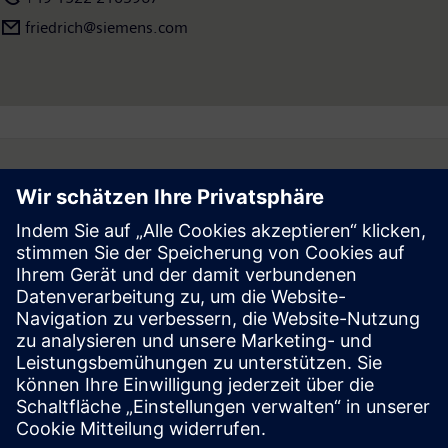
friedrich@siemens.com
Follow
Press | Company | Siemens
© Siemens 1996 – 2026
Corporate Information
Privacy Notice