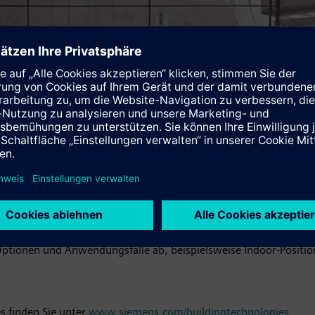
rtbezogene Dienste
Portfolio für effiziente und sichere Gebäude ideal. So machen 
g helfen diese Dienste, Abläufe in Unternehmen zu optimieren", 
ienste in enger Zusammenarbeit mit infsoft, einem renommierten
 Optionen und Anwendungsfälle ab, beispielsweise Indoor-Posit
s finden Sie unter
www.siemens.com/buildingtechnologies