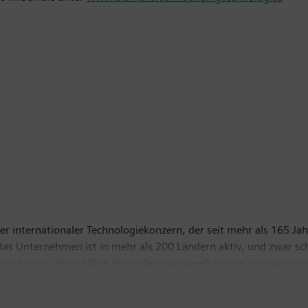
r internationaler Technologiekonzern, der seit mehr als 165 Jah
. Das Unternehmen ist in mehr als 200 Ländern aktiv, und zwar s
tweit einer der größten Hersteller energieeffizienter ressource
- und Energieübertragungslösungen, Pionier bei Infrastrukturlö
 ist das Unternehmen ein führender Anbieter bildgebender medi