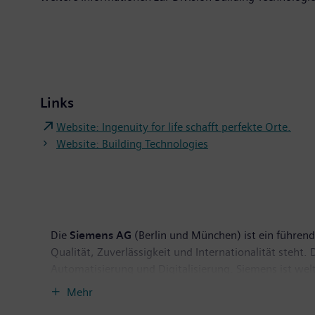
Links
Website: Ingenuity for life schafft perfekte Orte.
Website: Building Technologies
Die
Siemens AG
(Berlin und München) ist ein führende
Qualität, Zuverlässigkeit und Internationalität steht
Automatisierung und Digitalisierung. Siemens ist wel
der führenden Anbieter effizienter Energieerzeugungs
Mehr
Softwarelösungen für die Industrie. Darüber hinaus