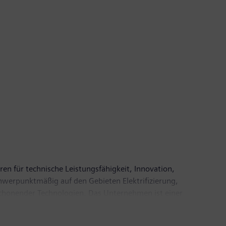
ren für technische Leistungsfähigkeit, Innovation,
chwerpunktmäßig auf den Gebieten Elektrifizierung,
nschonender Technologien. Das Unternehmen ist einer
sungen sowie bei Automatisierungs-, Antriebs- und
zinischer Geräte wie Computertomographen und