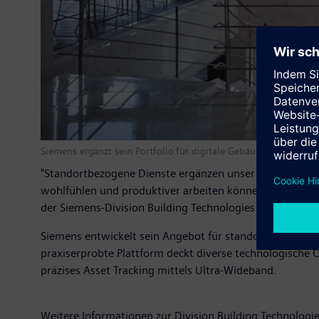
Siemens ergänzt sein Portfolio für digitale Gebäude um stando
"Standortbezogene Dienste ergänzen unser bestehendes 
wohlfühlen und produktiver arbeiten können. Gleichzeiti
der Siemens-Division Building Technologies.
Siemens entwickelt sein Angebot für standortbezogene D
praxiserprobte Plattform deckt diverse technologische
präzises Asset Tracking mittels Ultra-Wideband.
Weitere Informationen zur Division Building Technologie