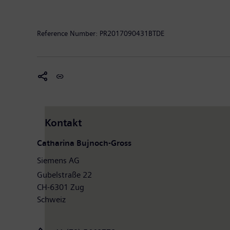
Magnetresonanztomographen sowie in der Labordiagno
von 79,6 Milliarden Euro und einen Gewinn nach Ste
Weitere Informationen finden Sie im Internet unter
ww
Reference Number:
PR2017090431BTDE
Kontakt
Catharina Bujnoch-Gross
Siemens AG
Gubelstraße 22
CH-6301 Zug
Schweiz