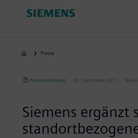
Passar
para
o
conteúdo
principal
Presse
Pressemitteilung
20. September 2017
Build
Siemens ergänzt s
standortbezogene