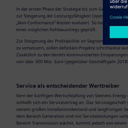
In der ersten Phase der Strategie bis zum Geschäftsjahr
zur Steigerung der Leistungsfähigkeit (operational exce
„Non-Conformance“-Kosten evaluiert. So hat Siemens E
eines möglichen Kohleausstiegs geprüft.
Zur Steigerung der Profitabilität im Segment Gas and P
zu verbessern, sollen defizitäre Projekte schrittweise 
Zusätzlich zu den bereits kommunizierten Einsparungen 
von über 300 Mio. Euro (gegenüber Geschäftsjahr 2018
Service als entscheidender Werttreiber
Kern der künftigen Wertschöpfung von Siemens Energy is
schließt sich ein Servicevertrag an. Das Servicegeschä
seinem großen Installationsbestand und langfristigen S
dem Bereich Generation sind mit Serviceleistungen verbu
Bereich Transmission wächst, kommt jedoch von einem ni