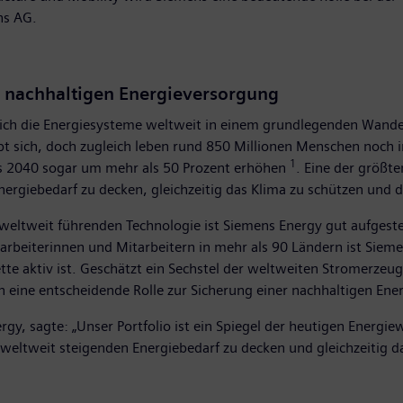
ns AG.
er nachhaltigen Energieversorgung
 sich die Energiesysteme weltweit in einem grundlegenden Wandel
t sich, doch zugleich leben rund 850 Millionen Menschen noch i
1
bis 2040 sogar um mehr als 50 Prozent erhöhen
. Eine der größt
rgiebedarf zu decken, gleichzeitig das Klima zu schützen und d
r weltweit führenden Technologie ist Siemens Energy gut aufgest
tarbeiterinnen und Mitarbeitern in mehr als 90 Ländern ist Sie
e aktiv ist. Geschätzt ein Sechstel der weltweiten Stromerzeug
ne entscheidende Rolle zur Sicherung einer nachhaltigen Ene
rgy, sagte: „Unser Portfolio ist ein Spiegel der heutigen Energ
weltweit steigenden Energiebedarf zu decken und gleichzeitig da