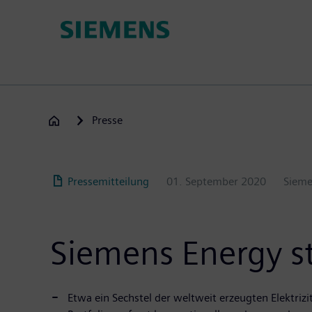
Passar
para
o
conteúdo
principal
Presse
Pressemitteilung
01. September 2020
Sieme
Siemens Energy ste
Etwa ein Sechstel der weltweit erzeugten Elektrizi