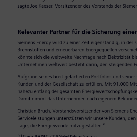
sagte Joe Kaeser, Vorsitzender des Vorstands der Sieme
Relevanter Partner für die Sicherung ein
Siemens Energy wird zu einer Zeit eigenständig, in der
Brennstoffen und erneuerbaren Energiequellen verschieb
könnte sich die weltweite Nachfrage nach Elektrizität 
Unternehmen weltweit besteht darin, den steigenden Ene
Aufgrund seines breit gefächerten Portfolios und seine
Kunden und der Gesellschaft zu erfüllen. Mit 91.000 Mi
nahezu entlang der gesamten Energiewertschöpfungskett
Damit nimmt das Unternehmen nach eigenem Bekunden ei
Christian Bruch, Vorstandsvorsitzender von Siemens Ene
Serviceleistungen unterstützen wir unsere Kunden, den 
Lage, die Energiewende mitzugestalten.“
[1] Quelle: IEA WEO 2019 Stated Policies Scenario.