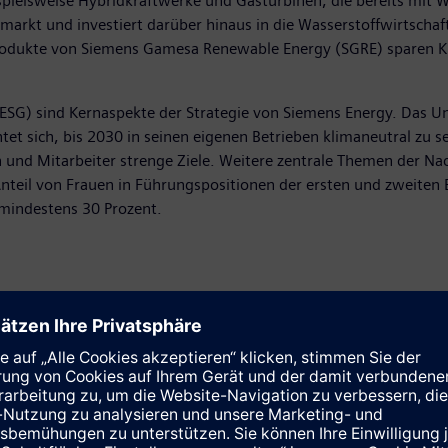
pielsweise Hybridkraftwerke und Gasturbinen, die bereits mit 
rkt und investiert darüber hinaus in die Wasserstoffwirtschaft.
 Produkte von Siemens Gamesa Renewable Energy (SGRE) sparen K
G) sind Kernaspekte der Strategie von Siemens Energy. Das Un
et sich, bis 2030 in seinen eigenen Betrieben klimaneutral zu se
nd Mitarbeiter strenge Ziele. Weitere zentrale Themen der Nachh
n Anteil von Frauen in Führungspositionen der ersten und zweite
mindestens 30 Prozent.
rstand, weltweit die Betriebsabläufe (operational excellence) zu
vationsschwerpunkts auf Nachhaltigkeit und Service.
ergy, erklärte:„Siemens Energy ist genau das richtige Unterneh
Aber eins ist auch klar: unsere Performance muss besser werden
äftsjahr 2023 zu steigern.“