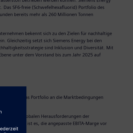
Wasserstoff betrieben werden können. Siemens Energy
 Das SF6-freie (Schwefelhexafluorid) Portfolio des
unden bereits mehr als 260 Millionen Tonnen
ternehmen bekennt sich zu den Zielen für nachhaltige
in. Gleichzeitig setzt sich Siemens Energy bei den
altigkeitsstrategie sind Inklusion und Diversität. Mit
n Ebene unter dem Vorstand bis zum Jahr 2025 auf
 optimieren, das Portfolio an die Marktbedingungen
men, um die globalen Herausforderungen der
! Unser Ziel ist es, die angepasste EBITA-Marge vor