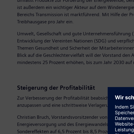
umfasst Produkte zur Förderung der Energiewende, beis
ist außerdem ein wichtiger Akteur auf dem Windenergiema
Bereichs Transmission ist marktführend. Mit Hilfe der
Treibhausgase pro Jahr ein.
Umwelt, Gesellschaft und gute Unternehmensführung (ES
Entwicklung der Vereinten Nationen (SDG) und verpflicht
Themen Gesundheit und Sicherheit der Mitarbeiterinnen u
Blick auf die Geschlechtervielfalt will der Vorstand de
mindestens 25 Prozent erhöhen, bis zum Jahr 2030 auf 
Steigerung der Profitabilität
Zur Verbesserung der Profitabilität beabsichtigt der Vo
anzupassen und eine schrittweise Verlagerung des Inno
Christian Bruch, Vorstandsvorsitzender von Siemens En
Energieversorgung und des Energiewandels zu meistern. 
Sondereffekten auf 6,5 Prozent bis 8,5 Prozent im Gesch