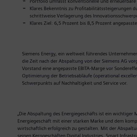
Portfolio umfasst konventionelle und erneuerbare
Klares Bekenntnis zu Profitabilitätssteigerungen 
schrittweise Verlagerung des Innovationsschwerp
Klares Ziel: 6,5 Prozent bis 8,5 Prozent angepass
Siemens Energy, ein weltweit führendes Unternehmen 
die Zeit nach der Abspaltung von der Siemens AG vorg
Vorstand eine angepasste EBITA-Marge vor Sondereffek
Optimierung der Betriebsabläufe (operational excelle
Schwerpunkts auf Nachhaltigkeit und Service vor.
„Die Abspaltung des Energiegeschäfts ist ein wichtiger
Energiegeschäft mit einer starken Marke und dem kompl
wirtschaftlich erfolgreich zu gestalten. Mit der Abspa
seinen Kerngeschäften Digital Industries, Smart Infrastr