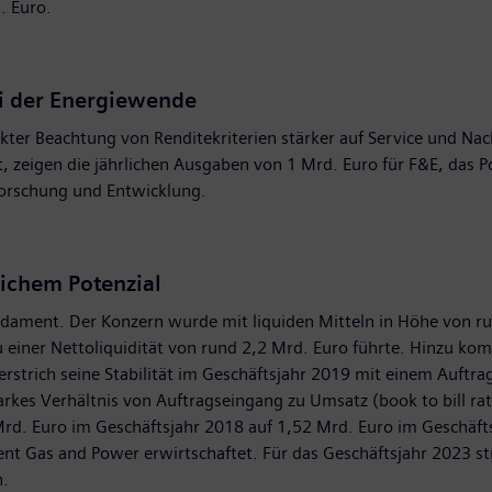
. Euro.
ei der Energiewende
ter Beachtung von Renditekriterien stärker auf Service und Nach
st, zeigen die jährlichen Ausgaben von 1 Mrd. Euro für F&E, da
 Forschung und Entwicklung.
lichem Potenzial
undament. Der Konzern wurde mit liquiden Mitteln in Höhe von r
 einer Nettoliquidität von rund 2,2 Mrd. Euro führte. Hinzu ko
rstrich seine Stabilität im Geschäftsjahr 2019 mit einem Auftr
es Verhältnis von Auftragseingang zu Umsatz (book to bill ratio
 Mrd. Euro im Geschäftsjahr 2018 auf 1,52 Mrd. Euro im Geschäf
nt Gas and Power erwirtschaftet. Für das Geschäftsjahr 2023 s
n.