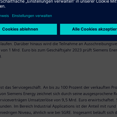
 2023 liegt der Fokus auf der Steigerung von Profitabilität und
llence) werden eine bessere Kostenstruktur, eine optimierte Logi
nergy beispielsweise das Angebot an aeroderivativen Gasturbin
ower spielen eine bessere Projektauswahl und Projektausführung
auslaufen. Darüber hinaus wird die Teilnahme an Ausschreibungsve
von 1 Mrd. Euro bis zum Geschäftsjahr 2023 prüft Siemens Ener
).
t das Servicegeschäft. An bis zu 100 Prozent der verkauften Pro
ft von Siemens Energy zeichnet sich durch seine ausgesprochene 
erviceverträgen Umsatzerlöse von 9,5 Mrd. Euro erwirtschaftet.
nden. Im Bereich Industrial Applications ist der Anteil mit run
edrigen Niveau, ähnlich wie bei SGRE. Insgesamt beläuft sich d