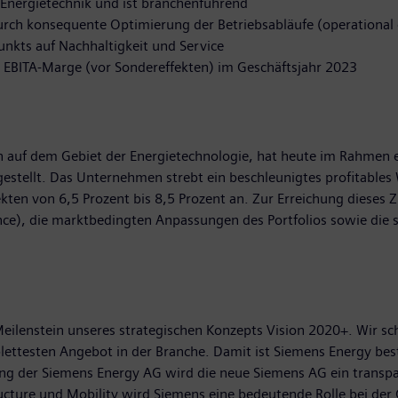
 Energietechnik und ist branchenführend
durch konsequente Optimierung der Betriebsabläufe (operational 
unkts auf Nachhaltigkeit und Service
te EBITA-Marge (vor Sondereffekten) im Geschäftsjahr 2023
auf dem Gebiet der Energietechnologie, hat heute im Rahmen ein
estellt. Das Unternehmen strebt ein beschleunigtes profitables
ten von 6,5 Prozent bis 8,5 Prozent an. Zur Erreichung dieses Z
nce), die marktbedingten Anpassungen des Portfolios sowie die 
 Meilenstein unseres strategischen Konzepts Vision 2020+. Wir 
ettesten Angebot in der Branche. Damit ist Siemens Energy bes
ltung der Siemens Energy AG wird die neue Siemens AG ein trans
ucture und Mobility wird Siemens eine bedeutende Rolle bei der G