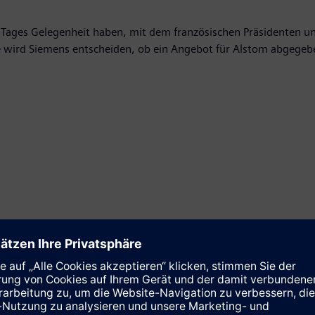
Tages Gelegenheit haben, mit dem französischen Präsidenten und
wird Siemens entscheiden, ob ein Angebot für Alstom abgegeben
t führendes Unternehmen der Elektronik und Elektrotechnik. Der