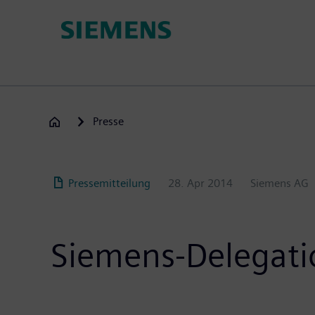
Passar
para
o
conteúdo
principal
Presse
Pressemitteilung
28. Apr 2014
Siemens AG
Siemens-Delegatio