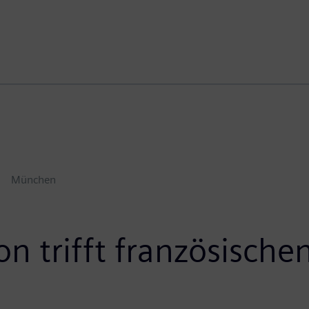
München
n trifft französische