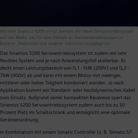
Mit dem Sinamics S200 bringt Siemens ein neues Servoantriebssystem
auf den Markt, das für eine Vielzahl an Standardanwendungen in
Batterie-, Elektronik- und anderen Industrien ausgelegt ist.
Das Sinamics S200 Servoantriebssystem ist zudem ein sehr
flexibles System und je nach Anwendungsfall skalierbar. Es
deckt einen Leistungsbereich von 0,1 -1kW (200V) und 0,2 -
7kW (400V) ab und kann mit einem Motor mit niedriger,
mittlerer oder hoher Trägheit kombiniert werden. Je nach
Applikation kommt ein Standard- oder hochdynamisches Kabel
zum Einsatz. Aufgrund seiner kompakten Bauweise spart das
Sinamics S200 Servoantriebssystem zudem auch bis zu 30
Prozent Platz im Schaltschrank und ermöglicht eine optimale
Geräteanordnung.
In Kombination mit einem Simatic Controller (z. B. Simatic S7­