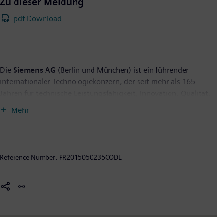
Zu dieser Meldung
.pdf Download
Die
Siemens AG
(Berlin und München) ist ein führender
internationaler Technologiekonzern, der seit mehr als 165
Jahren für technische Leistungsfähigkeit, Innovation, Qualität,
Zuverlässigkeit und Internationalität steht. Das Unternehmen
Mehr
ist in mehr als 200 Ländern aktiv, und zwar schwerpunktmäßig
auf den Gebieten Elektrifizierung, Automatisierung und
Digitalisierung. Siemens ist weltweit einer der größten
Hersteller energieeffizienter ressourcenschonender
Reference Number:
PR2015050235CODE
Technologien. Das Unternehmen ist Nummer eins im Offshore-
Windanlagenbau, einer der führenden Anbieter von Gas- und
Dampfturbinen für die Energieerzeugung sowie von
Energieübertragungslösungen, Pionier bei
Infrastrukturlösungen sowie bei Automatisierungs-, Antriebs-