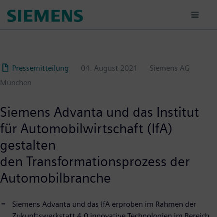
Passar
para
o
conteúdo
principal
Pressemitteilung
04. August 2021
Siemens AG
München
Siemens Advanta und das Institut
für Automobilwirtschaft (IfA)
gestalten
den Transformationsprozess der
Automobilbranche
Siemens Advanta und das IfA erproben im Rahmen der
Zukunftswerkstatt 4.0 innovative Technologien im Bereich