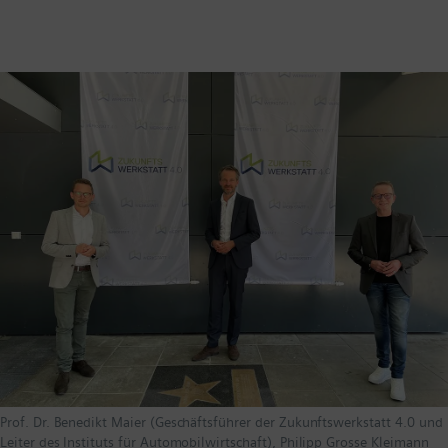
Prof. Dr. Benedikt Maier (Geschäftsführer der Zukunftswerkstatt 4.0 und
Leiter des Instituts für Automobilwirtschaft), Philipp Grosse Kleimann