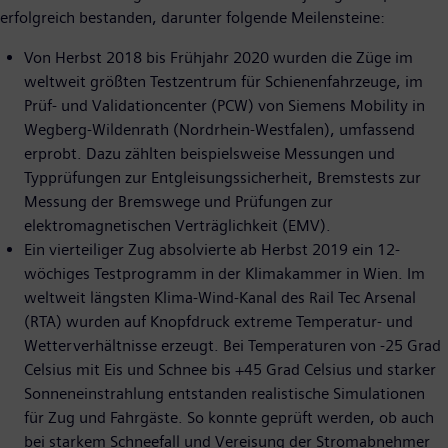
erfolgreich bestanden, darunter folgende Meilensteine:
Von Herbst 2018 bis Frühjahr 2020 wurden die Züge im
weltweit größten Testzentrum für Schienenfahrzeuge, im
Prüf- und Validationcenter (PCW) von Siemens Mobility in
Wegberg-Wildenrath (Nordrhein-Westfalen), umfassend
erprobt. Dazu zählten beispielsweise Messungen und
Typprüfungen zur Entgleisungssicherheit, Bremstests zur
Messung der Bremswege und Prüfungen zur
elektromagnetischen Verträglichkeit (EMV).
Ein vierteiliger Zug absolvierte ab Herbst 2019 ein 12-
wöchiges Testprogramm in der Klimakammer in Wien. Im
weltweit längsten Klima-Wind-Kanal des Rail Tec Arsenal
(RTA) wurden auf Knopfdruck extreme Temperatur- und
Wetterverhältnisse erzeugt. Bei Temperaturen von -25 Grad
Celsius mit Eis und Schnee bis +45 Grad Celsius und starker
Sonneneinstrahlung entstanden realistische Simulationen
für Zug und Fahrgäste. So konnte geprüft werden, ob auch
bei starkem Schneefall und Vereisung der Stromabnehmer