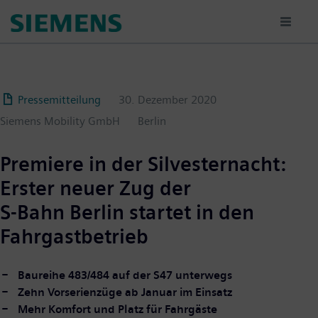
Passar
para
o
conteúdo
principal
Pressemitteilung
30. Dezember 2020
Siemens Mobility GmbH
Berlin
Premiere in der Silvesternacht:
Erster neuer Zug der
S-Bahn Berlin startet in den
Fahrgastbetrieb
Baureihe 483/484 auf der S47 unterwegs
Zehn Vorserienzüge ab Januar im Einsatz
Mehr Komfort und Platz für Fahrgäste