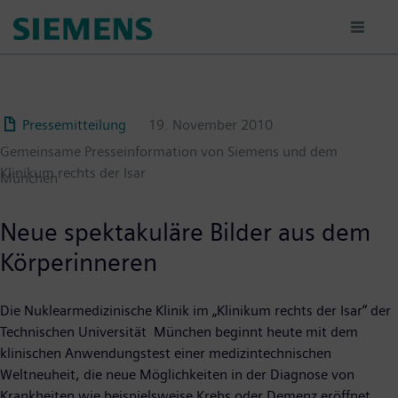
Passar
para
o
conteúdo
principal
Pressemitteilung
19. November 2010
Gemeinsame Presseinformation von Siemens und dem
Klinikum rechts der Isar
München
Neue spektakuläre Bilder aus dem
Körperinneren
Die Nuklearmedizinische Klinik im „Klinikum rechts der Isar“ der
Technischen Universität München beginnt heute mit dem
klinischen Anwendungstest einer medizintechnischen
Weltneuheit, die neue Möglichkeiten in der Diagnose von
Krankheiten wie beispielsweise Krebs oder Demenz eröffnet.