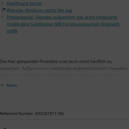
Healthcare Sector
Website: Klinikum rechts der Isar
Pressespecial: Siemens präsentiert das erste integrierte
molekulare Ganzkörper-MR Forschungssystem Biograph
mMR
Die hier genannten Produkte sind noch nicht käuflich zu
erwerben. Aufgrund von medizinprodukterechtlichen Vorgaben
kann die zukünftige Verfügbarkeit in keinem Land zugesagt
werden. Detaillierte Informationen hierzu erhalten
Mehr
Interessenten von der entsprechenden Siemens-Organisation
vor Ort.
Die hierin enthaltenen Aussagen basieren auf Ergebnissen, die
Reference Number:
AXX20101119d
von Siemens-Kunden in deren jeweiligen spezifischen
Nutzungsumfeld erzielt wurden. Es ist zu beachten, dass es kein