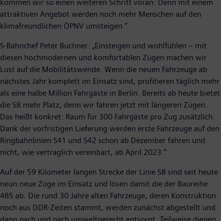
kommen wir so einen weiteren Schritt voran: Denn mit einem
attraktiven Angebot werden noch mehr Menschen auf den
klimafreundlichen ÖPNV umsteigen.“
S-Bahnchef Peter Buchner: „Einsteigen und wohlfühlen – mit
diesen hochmodernen und komfortablen Zügen machen wir
Lust auf die Mobilitätswende. Wenn die neuen Fahrzeuge ab
nächstes Jahr komplett im Einsatz sind, profitieren täglich mehr
als eine halbe Million Fahrgäste in Berlin. Bereits ab heute bietet
die S8 mehr Platz, denn wir fahren jetzt mit längeren Zügen.
Das heißt konkret: Raum für 300 Fahrgäste pro Zug zusätzlich.
Dank der vorfristigen Lieferung werden erste Fahrzeuge auf den
Ringbahnlinien S41 und S42 schon ab Dezember fahren und
nicht, wie vertraglich vereinbart, ab April 2023.“
Auf der 59 Kilometer langen Strecke der Linie S8 sind seit heute
neun neue Züge im Einsatz und lösen damit die der Baureihe
485 ab. Die rund 30 Jahre alten Fahrzeuge, deren Konstruktion
noch aus DDR-Zeiten stammt, werden zunächst abgestellt und
dann nach und nach umweltgerecht entsorgt. Teilweise dienen