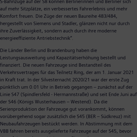
S-Bahnzüge auf der S8 können Berlinerinnen und Berliner sich
auf mehr Sitzplätze, ein verbessertes Fahrerlebnis und mehr
Komfort freuen. Die Züge der neuen Baureihe 483/484,
hergestellt von Siemens und Stadler, glänzen nicht nur durch
ihre Zuverlässigkeit, sondern auch durch ihre moderne
energieeffiziente Antriebstechnik“.
Die Länder Berlin und Brandenburg haben die
Leistungsausweitung und Kapazitätserhöhung bestellt und
finanziert. Die neuen Fahrzeuge sind Bestandteil des
Verkehrsvertrages für das Teilnetz Ring, der am 1. Januar 2021
in Kraft trat. In der Silvesternacht 2020/21 war der erste Zug
pünktlich um 0.01 Uhr in Betrieb gegangen – zunächst auf der
Linie S47 (Spindlersfeld - Hermannstraße) und seit Ende Juni auf
der S46 (Königs Wusterhausen – Westend). Da die
Serienproduktion der Fahrzeuge gut vorankommt, können
vorübergehend sogar zusätzlich die S45 (BER – Südkreuz) mit
Neubaufahrzeugen bestückt werden. In Abstimmung mit dem
VBB fahren bereits ausgelieferte Fahrzeuge auf der S45, bevor