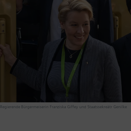
Regierende Bürgermeiserin Franziska Giffey und Staatssekreätr Genilke