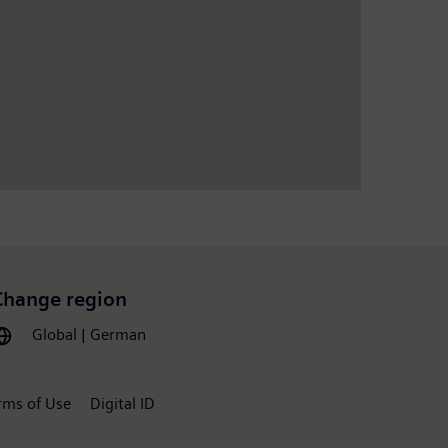
Change region
Global | German
rms of Use
Digital ID