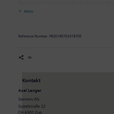
Digitalisierung. Siemens ist weltweit einer der größ
effizienter Stromerzeugungs- und Stromübertragungsl
Mehr
Industrie. Darüber hinaus ist das Unternehmen mit se
Geräte wie Computertomographen und Magnetresonanz
endete, erzielte Siemens einen Umsatz von 83,0 Mill
weltweit rund 377.000 Beschäftigte. Weitere Informat
Reference Number:
PR2018070241BTDE
Kontakt
Axel Langer
Siemens AG
Gubelstraße 22
CH-6301 Zug