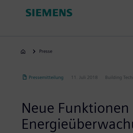
Passar
para
o
conteúdo
principal
Presse
Pressemitteilung
11. Juli 2018
Building Tech
Neue Funktionen 
Energieüberwac