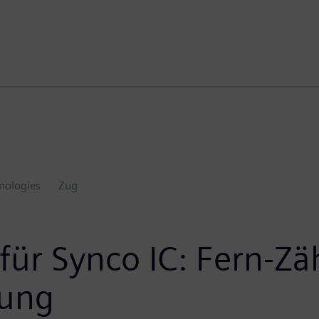
nologies
Zug
für Synco IC: Fern-Z
hung