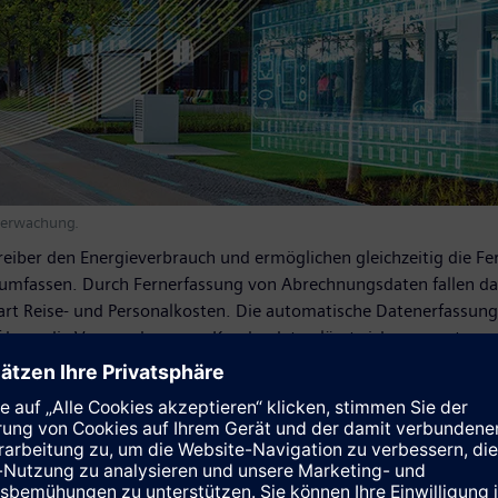
überwachung.
reiber den Energieverbrauch und ermöglichen gleichzeitig die 
 umfassen. Durch Fernerfassung von Abrechnungsdaten fallen 
part Reise- und Personalkosten. Die automatische Datenerfassung
uf bzw. die Verwendung von Kundendaten lässt sich genau steue
en. Damit eignet sich Synco IC ideal für den Einsatz in Facili
Städte und Gemeinden mit zahlreichen verteilten Gebäuden (z.B
udeautomationssysteme in ihren globalen Niederlassungen zent