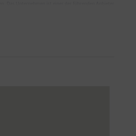
ien. Das Unternehmen ist einer der führenden Anbieter
ierungs-, Antriebs- und Softwarelösungen für die
AG ein führender Anbieter bildgebender medizinischer
 Im Geschäftsjahr 2017, das am 30. September 2017
 Euro. Ende September 2017 hatte das Unternehmen