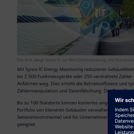
Das Bild zeeigt Synco IC zur Fern-Zählerablesung und Energie
Mit Synco IC Energy Monitoring reduzieren Gebäudebet
bis 2.500 Funkmessgeräte oder 250 verdrahtete Zähler
Anfahrten weg. Dies erhöht die Betriebseffizienz und s
Zählermanipulation und Datenfälschung. Der Zugriff a
Bis zu 100 Standorte können kostenlos angebunden werd
Portfolio von kleineren Gebäuden verwalten. Auch für 
Seniorenwohnheime) und für Unternehmen, die die Gebä
geeignet.