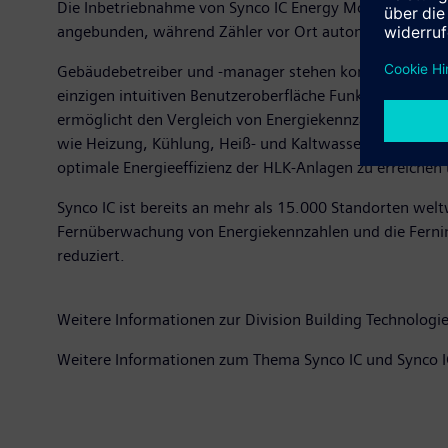
Die Inbetriebnahme von Synco IC Energy Monitoring geh
angebunden, während Zähler vor Ort automatisch ausf
Gebäudebetreiber und -manager stehen kontinuierlich 
einzigen intuitiven Benutzeroberfläche Funktionen zur 
ermöglicht den Vergleich von Energiekennzahlen in meh
wie Heizung, Kühlung, Heiß- und Kaltwasser oder Strom.
optimale Energieeffizienz der HLK-Anlagen zu erreichen
Synco IC ist bereits an mehr als 15.000 Standorten welt
Fernüberwachung von Energiekennzahlen und die Fernin
reduziert.
Weitere Informationen zur Division Building Technologie
Weitere Informationen zum Thema Synco IC und Synco 