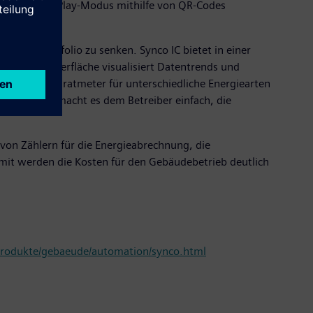
 im Plug-and-Play-Modus mithilfe von QR-Codes
obilienportfolio zu senken. Synco IC bietet in einer
 Benutzeroberfläche visualisiert Datentrends und
ch pro Quadratmeter für unterschiedliche Energiearten
rimärebene macht es dem Betreiber einfach, die
g von Zählern für die Energieabrechnung, die
it werden die Kosten für den Gebäudebetrieb deutlich
rodukte/gebaeude/automation/synco.html