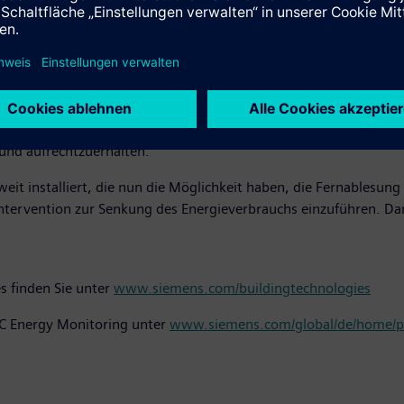
t schnell und einfach. Jeder Standort wird in wenigen Minuten
indig gemacht werden.
2
unter Druck, den Energieverbrauch und CO
-Ausstoß in ihrem Imm
Überwachung aller Steuer- und Zählerdaten von HLK-Anlagen. Die
reren Gebäuden oder Mietbereichen, beispielsweise den Verbrau
 Der Fernzugriff auf die Anlageneinstellungen auf Raum- oder P
 und aufrechtzuerhalten.
weit installiert, die nun die Möglichkeit haben, die Fernablesun
tervention zur Senkung des Energieverbrauchs einzuführen. Dam
s finden Sie unter
www.siemens.com/buildingtechnologies
IC Energy Monitoring unter
www.siemens.com/global/de/home/p