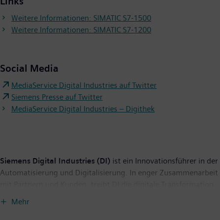
Links
Weitere Informationen: SIMATIC S7-1500
Weitere Informationen: SIMATIC S7-1200
Social Media
MediaService Digital Industries auf Twitter
Siemens Presse auf Twitter
MediaService Digital Industries – Digithek
Siemens Digital Industries (DI)
ist ein Innovationsführer in der
Automatisierung und Digitalisierung. In enger Zusammenarbeit
mit Partnern und Kunden, treibt DI die digitale Transformation
in der Prozess- und Fertigungsindustrie voran. Mit dem Digital-
Mehr
Enterprise-Portfolio bietet Siemens Unternehmen jeder Größe
durchgängige Produkte, Lösungen und Services für die