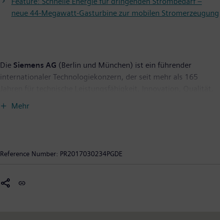
Feature: Schnelle Energie für dringenden Strombedarf –
neue 44-Megawatt-Gasturbine zur mobilen Stromerzeugung
Die
Siemens AG
(Berlin und München) ist ein führender
internationaler Technologiekonzern, der seit mehr als 165
Jahren für technische Leistungsfähigkeit, Innovation, Qualität,
Zuverlässigkeit und Internationalität steht. Das Unternehmen
Mehr
ist in mehr als 200 Ländern aktiv, und zwar schwerpunktmäßig
auf den Gebieten Elektrifizierung, Automatisierung und
Digitalisierung. Siemens ist weltweit einer der größten
Hersteller energieeffizienter ressourcenschonender
Reference Number:
PR2017030234PGDE
Technologien. Das Unternehmen ist einer der führenden
Anbieter effizienter Energieerzeugungs- und
Energieübertragungslösungen, Pionier bei
Infrastrukturlösungen sowie bei Automatisierungs-, Antriebs-
und Softwarelösungen für die Industrie. Darüber hinaus ist das
Unternehmen ein führender Anbieter bildgebender