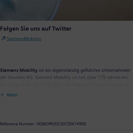
Folgen Sie uns auf Twitter
SiemensMobility
Siemens Mobility
ist ein eigenständig geführtes Unternehmen
der Siemens AG. Siemens Mobility ist seit über 175 Jahren ein
führender Anbieter im Bereich intelligenter Transportlösungen
und entwickelt sein Portfolio durch Innovationen ständig
Mehr
weiter. Zum Kerngeschäft gehören Schienenfahrzeuge,
Bahnautomatisierungs- und Elektrifizierungslösungen, ein
umfangreiches Softwareportfolio, schlüsselfertige Bahnsysteme
sowie die dazugehörigen Serviceleistungen. Mit digitalen
Reference Number:
HQMOPR202307206749DE
Produkten und Lösungen ermöglicht Siemens Mobility