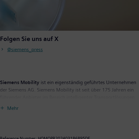
Folgen Sie uns auf X
@siemens_press
Siemens Mobility
ist ein eigenständig geführtes Unternehmen
der Siemens AG. Siemens Mobility ist seit über 175 Jahren ein
führender Anbieter im Bereich intelligenter Transportlösungen
und entwickelt sein Portfolio durch Innovationen ständig
Mehr
weiter. Zum Kerngeschäft gehören Schienenfahrzeuge,
Bahnautomatisierungs- und Elektrifizierungslösungen, ein
umfangreiches Softwareportfolio, schlüsselfertige Bahnsysteme
sowie die dazugehörigen Serviceleistungen. Mit digitalen
Reference Number:
HQMOPR202403186895DE