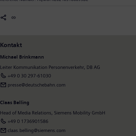
Produkten und Lösungen ermöglicht Siemens Mobility
Mobilitätsbetreibern auf der ganzen Welt, ihre Infrastruktur
intelligent zu machen, eine nachhaltige Wertsteigerung über
den gesamten Lebenszyklus sicherzustellen, den
Fahrgastkomfort zu verbessern sowie Verfügbarkeit zu
garantieren. Im Geschäftsjahr 2023, das am 30. September
Kontakt
2023 endete, hat Siemens Mobility einen Umsatz von 10,5
Milliarden Euro ausgewiesen und rund 39.800 Menschen
Michael Brinkmann
weltweit beschäftigt. Weitere Informationen finden Sie unter:
Leiter Kommunikation Personenverkehr, DB AG
www.siemens.com/mobility
+49 0 30 297-61030
presse@deutschebahn.com
Claas Belling
Head of Media Relations, Siemens Mobility GmbH
+49 0 1736901586
claas.belling@siemens.com