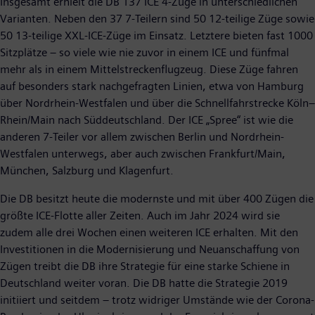
Insgesamt erhielt die DB 137 ICE 4-Züge in unterschiedlichen
Varianten. Neben den 37 7-Teilern sind 50 12-teilige Züge sowie
50 13-teilige XXL-ICE-Züge im Einsatz. Letztere bieten fast 1000
Sitzplätze – so viele wie nie zuvor in einem ICE und fünfmal
mehr als in einem Mittelstreckenflugzeug. Diese Züge fahren
auf besonders stark nachgefragten Linien, etwa von Hamburg
über Nordrhein-Westfalen und über die Schnellfahrstrecke Köln–
Rhein/Main nach Süddeutschland. Der ICE „Spree“ ist wie die
anderen 7-Teiler vor allem zwischen Berlin und Nordrhein-
Westfalen unterwegs, aber auch zwischen Frankfurt/Main,
München, Salzburg und Klagenfurt.
Die DB besitzt heute die modernste und mit über 400 Zügen die
größte ICE-Flotte aller Zeiten. Auch im Jahr 2024 wird sie
zudem alle drei Wochen einen weiteren ICE erhalten. Mit den
Investitionen in die Modernisierung und Neuanschaffung von
Zügen treibt die DB ihre Strategie für eine starke Schiene in
Deutschland weiter voran. Die DB hatte die Strategie 2019
initiiert und seitdem – trotz widriger Umstände wie der Corona-