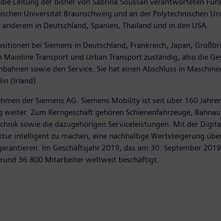
die Leitung der bisher von Sabrina Soussan verantworteten Funk
ischen Universität Braunschweig und an der Polytechnischen Unive
r anderem in Deutschland, Spanien, Thailand und in den USA.
sitionen bei Siemens in Deutschland, Frankreich, Japan, Großbrit
ten Mainline Transport und Urban Transport zuständig, also die 
ahnen sowie den Service. Sie hat einen Abschluss in Maschine
in (Irland).
ehmen der Siemens AG. Siemens Mobility ist seit über 160 Jahre
ig weiter. Zum Kerngeschäft gehören Schienenfahrzeuge, Bahnau
echnik sowie die dazugehörigen Serviceleistungen. Mit der Digit
uktur intelligent zu machen, eine nachhaltige Wertsteigerung üb
garantieren. Im Geschäftsjahr 2019, das am 30. September 2019 
rund 36.800 Mitarbeiter weltweit beschäftigt.