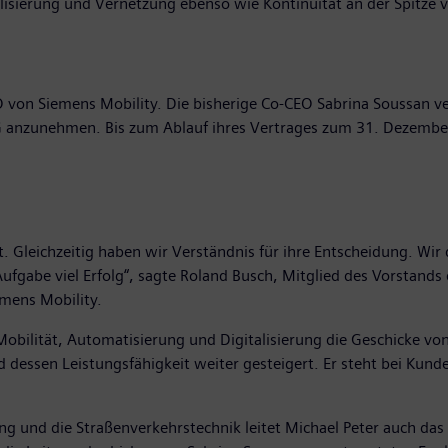
alisierung und Vernetzung ebenso wie Kontinuität an der Spitze
CEO von Siemens Mobility. Die bisherige Co-CEO Sabrina Soussan
 anzunehmen. Bis zum Ablauf ihres Vertrages zum 31. Dezember
t. Gleichzeitig haben wir Verständnis für ihre Entscheidung. Wi
ufgabe viel Erfolg“, sagte Roland Busch, Mitglied des Vorstands
emens Mobility.
r Mobilität, Automatisierung und Digitalisierung die Geschicke 
d dessen Leistungsfähigkeit weiter gesteigert. Er steht bei Kund
 und die Straßenverkehrstechnik leitet Michael Peter auch das