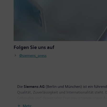
Folgen Sie uns auf
@siemens_press
Die
Siemens AG
(Berlin und München) ist ein führende
Qualität, Zuverlässigkeit und Internationalität steht
Gebäuden und dezentralen Energiesystemen sowie Auto
Unternehmen Siemens Energy, in dem das global aufges
Mehr