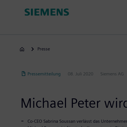
Passar
para
o
conteúdo
principal
Presse
Pressemitteilung
08. Juli 2020
Siemens AG
Michael Peter wir
Co-CEO Sabrina Soussan verlässt das Unternehm