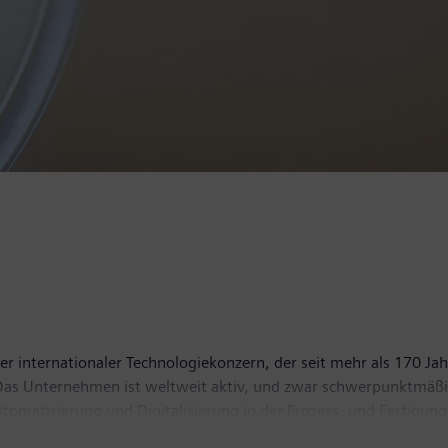
r internationaler Technologiekonzern, der seit mehr als 170 Jah
. Das Unternehmen ist weltweit aktiv, und zwar schwerpunktmäßig
matisierung und Digitalisierung in der Prozess- und Fertigungs
tellte Energiegeschäft von Siemens gebündelt ist, und Siemens 