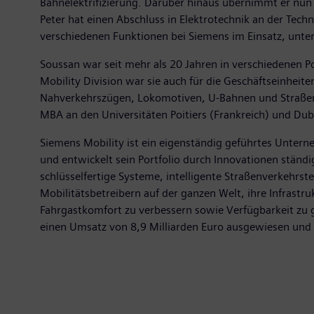
Bahnelektrifizierung. Darüber hinaus übernimmt er nun 
Peter hat einen Abschluss in Elektrotechnik an der Techn
verschiedenen Funktionen bei Siemens im Einsatz, unte
Soussan war seit mehr als 20 Jahren in verschiedenen Po
Mobility Division war sie auch für die Geschäftseinhei
Nahverkehrszügen, Lokomotiven, U-Bahnen und Straßenb
MBA an den Universitäten Poitiers (Frankreich) und Dubl
Siemens Mobility ist ein eigenständig geführtes Untern
und entwickelt sein Portfolio durch Innovationen ständ
schlüsselfertige Systeme, intelligente Straßenverkehrst
Mobilitätsbetreibern auf der ganzen Welt, ihre Infrastr
Fahrgastkomfort zu verbessern sowie Verfügbarkeit zu 
einen Umsatz von 8,9 Milliarden Euro ausgewiesen und 