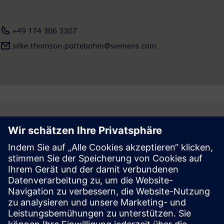
+49 174 306 3307
silke.thomson-pottebohm@siemens.com
Follow
Press | Company | Siemens
© Siemens 1996 – 2026