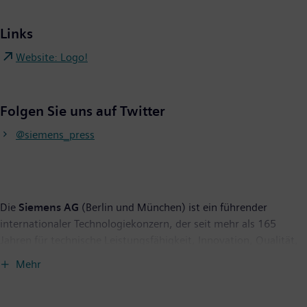
Links
Website: Logo!
Folgen Sie uns auf Twitter
@siemens_press
Die
Siemens AG
(Berlin und München) ist ein führender
internationaler Technologiekonzern, der seit mehr als 165
Jahren für technische Leistungsfähigkeit, Innovation, Qualität,
Zuverlässigkeit und Internationalität steht. Das Unternehmen
Mehr
ist in mehr als 200 Ländern aktiv, und zwar schwerpunktmäßig
auf den Gebieten Elektrifizierung, Automatisierung und
Digitalisierung. Siemens ist weltweit einer der größten