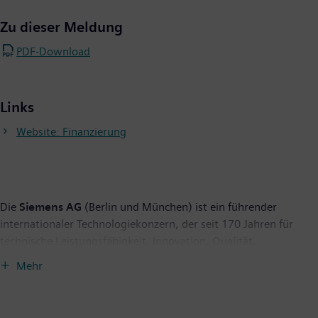
Zu dieser Meldung
PDF-Download
Links
Website: Finanzierung
Die
Siemens AG
(Berlin und München) ist ein führender
internationaler Technologiekonzern, der seit 170 Jahren für
technische Leistungsfähigkeit, Innovation, Qualität,
Zuverlässigkeit und Internationalität steht. Das Unternehmen
Mehr
ist weltweit aktiv, und zwar schwerpunktmäßig auf den
Gebieten Elektrifizierung, Automatisierung und Digitalisierung.
Siemens ist weltweit einer der größten Hersteller