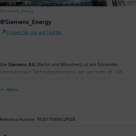
@Siemens_Energy
@Siemens_Energy
Folgen Sie uns auf Twitter
Die
Siemens AG
(Berlin und München) ist ein führender
internationaler Technologiekonzern, der seit mehr als 165
Jahren für technische Leistungsfähigkeit, Innovation, Qualität,
Zuverlässigkeit und Internationalität steht. Das Unternehmen
Mehr
ist in mehr als 200 Ländern aktiv, und zwar schwerpunktmäßig
auf den Gebieten Elektrifizierung, Automatisierung und
Digitalisierung. Siemens ist weltweit einer der größten
Hersteller energieeffizienter ressourcenschonender
Reference Number:
PR2017090432PGDE
Technologien. Das Unternehmen ist einer der führenden
Anbieter effizienter Energieerzeugungs- und