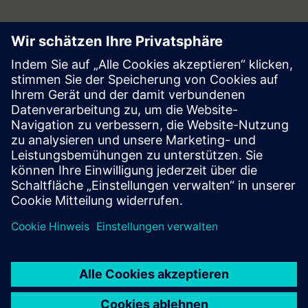
Follow
Press | Company | Siemens
© Siemens 1996 – 2026
Corporate Information
Privacy Notice
Cookie Notice
Terms of Use
Digital ID