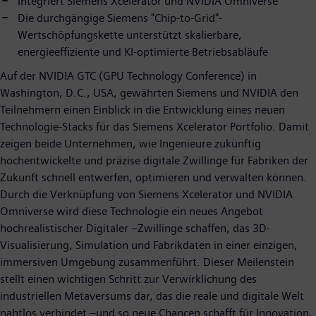
Integriert Siemens Xcelerator und NVIDIA Omniverse
Die durchgängige Siemens "Chip-to-Grid"-
Wertschöpfungskette unterstützt skalierbare,
energieeffiziente und KI-optimierte Betriebsabläufe
Auf der NVIDIA GTC (GPU Technology Conference) in
Washington, D.C., USA, gewährten Siemens und NVIDIA den
Teilnehmern einen Einblick in die Entwicklung eines neuen
Technologie-Stacks für das Siemens Xcelerator Portfolio. Damit
zeigen beide Unternehmen, wie Ingenieure zukünftig
hochentwickelte und präzise digitale Zwillinge für Fabriken der
Zukunft schnell entwerfen, optimieren und verwalten können.
Durch die Verknüpfung von Siemens Xcelerator und NVIDIA
Omniverse wird diese Technologie ein neues Angebot
hochrealistischer Digitaler –Zwillinge schaffen, das 3D-
Visualisierung, Simulation und Fabrikdaten in einer einzigen,
immersiven Umgebung zusammenführt. Dieser Meilenstein
stellt einen wichtigen Schritt zur Verwirklichung des
industriellen Metaversums dar, das die reale und digitale Welt
nahtlos verbindet –und so neue Chancen schafft für Innovation,