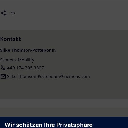
Lebenszyklus sicherzustellen, den Fahrgastkomfort zu verbessern sowie
Verfügbarkeit zu garantieren. Im Geschäftsjahr 2024, das am 30. September
2024 endete, hat Siemens Mobility einen Umsatz von 11,4 Milliarden Euro
ausgewiesen und rund 41.900 Menschen weltweit beschäftigt. Weitere
Informationen finden Sie unter:
www.siemens.com/mobility
Kontakt
Silke Thomson-Pottebohm
Siemens Mobility
+49 174 305 3307
Silke.Thomson-Pottebohm@siemens.com
Follow