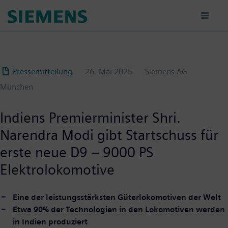
Passar
para
o
conteúdo
principal
Pressemitteilung
26. Mai 2025
Siemens AG
München
Indiens Premierminister Shri.
Narendra Modi gibt Startschuss für
erste neue D9 – 9000 PS
Elektrolokomotive
Eine der leistungsstärksten Güterlokomotiven der Welt
Etwa 90% der Technologien in den Lokomotiven werden
in Indien produziert