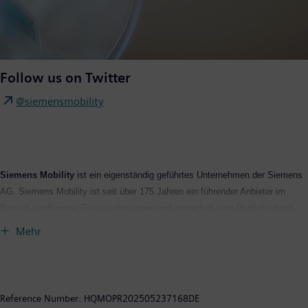
Follow us on Twitter
@siemensmobility
Siemens Mobility
ist ein eigenständig geführtes Unternehmen der Siemens
AG. Siemens Mobility ist seit über 175 Jahren ein führender Anbieter im
Bereich intelligenter Transportlösungen und entwickelt sein Portfolio durch
Innovationen ständig weiter. Zum Kerngeschäft gehören Schienenfahrzeuge,
Mehr
Bahnautomatisierungs- und Elektrifizierungslösungen, ein umfangreiches
Softwareportfolio, schlüsselfertige Bahnsysteme sowie die dazugehörigen
Serviceleistungen. Mit digitalen Produkten und Lösungen ermöglicht Siemens
Mobility Mobilitätsbetreibern auf der ganzen Welt, ihre Infrastruktur intelligent
Reference Number:
HQMOPR202505237168DE
zu machen, eine nachhaltige Wertsteigerung über den gesamten