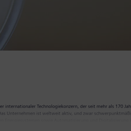
r internationaler Technologiekonzern, der seit mehr als 170 Jah
t. Das Unternehmen ist weltweit aktiv, und zwar schwerpunktmä
len Energiesystemen sowie Automatisierung und Digitalisierung i
einer der führenden Anbieter intelligenter Mobilitätslösungen 