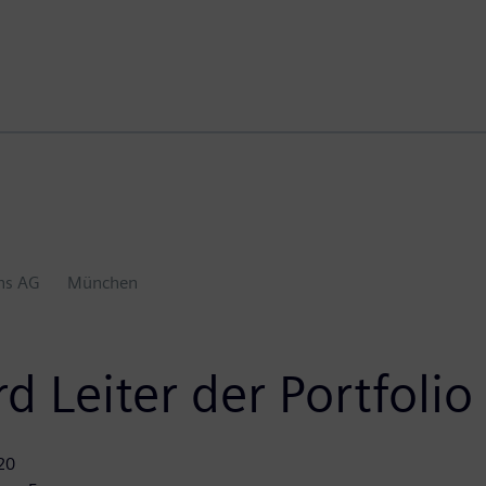
ns AG
München
rd Leiter der Portfol
20