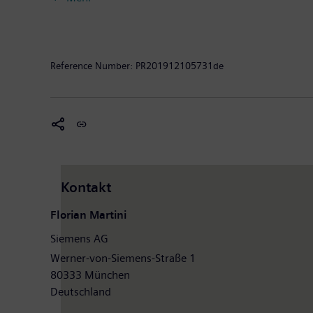
Siemens außerdem den Weltmarkt für Personen- und 
Siemens Gamesa Renewable Energy gehört Siemens zu
umweltfreundlichen Lösungen für die On- und Offsho
von 86,8 Milliarden Euro und einen Gewinn nach Ste
Reference Number:
PR201912105731de
Weitere Informationen finden Sie im Internet unter
ww
Kontakt
Florian Martini
Siemens AG
Werner-von-Siemens-Straße 1
80333 München
Deutschland