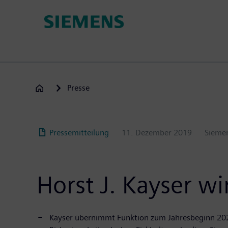
Passar
para
o
conteúdo
principal
Presse
Pressemitteilung
11. Dezember 2019
Sieme
Horst J. Kayser wi
Kayser übernimmt Funktion zum Jahresbeginn 20