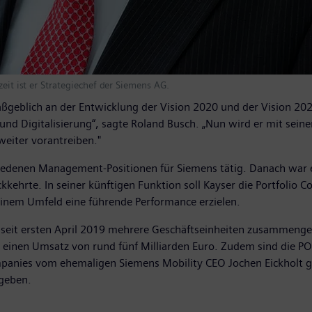
zeit ist er Strategiechef der Siemens AG.
maßgeblich an der Entwicklung der Vision 2020 und der Vision 20
g und Digitalisierung“, sagte Roland Busch. „Nun wird er mit sein
weiter vorantreiben."
chiedenen Management-Positionen für Siemens tätig. Danach war
kkehrte. In seiner künftigen Funktion soll Kayser die Portfolio 
einem Umfeld eine führende Performance erzielen.
seit ersten April 2019 mehrere Geschäftseinheiten zusammengef
9 einen Umsatz von rund fünf Milliarden Euro. Zudem sind die 
ompanies vom ehemaligen Siemens Mobility CEO Jochen Eickholt g
geben.