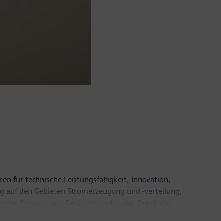
ren für technische Leistungsfähigkeit, Innovation,
ßig auf den Gebieten Stromerzeugung und -verteilung,
n der Prozess- und Fertigungsindustrie. Durch das
für den Schienen- und Straßenverkehr, gestaltet