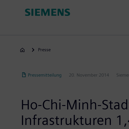
Passar
para
o
conteúdo
principal
Presse
Pressemitteilung
20. November 2014
Sieme
Ho-Chi-Minh-Stadt
Infrastrukturen 1