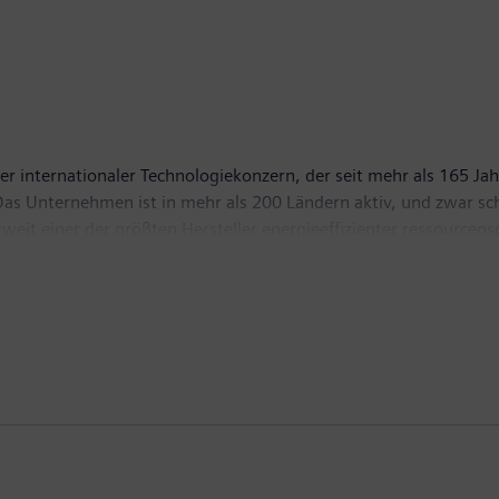
er internationaler Technologiekonzern, der seit mehr als 165 Jah
. Das Unternehmen ist in mehr als 200 Ländern aktiv, und zwar s
tweit einer der größten Hersteller energieeffizienter ressourc
 führenden Anbieter von Gas- und Dampfturbinen für die Ener
sierungs-, Antriebs- und Softwarelösungen für die Industrie. Da
putertomographen und Magnetresonanztomographen sowie in der
e, erzielte Siemens einen Umsatz aus fortgeführten Aktivitäten
4 hatte das Unternehmen weltweit rund 357.000 Beschäftigte. W 