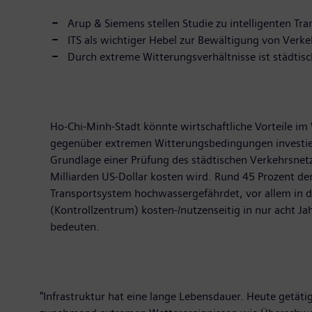
Arup & Siemens stellen Studie zu intelligenten Tr
ITS als wichtiger Hebel zur Bewältigung von Ver
Durch extreme Witterungsverhältnisse ist städtis
Ho-Chi-Minh-Stadt könnte wirtschaftliche Vorteile im 
gegenüber extremen Witterungsbedingungen investier
Grundlage einer Prüfung des städtischen Verkehrsnet
Milliarden US-Dollar kosten wird. Rund 45 Prozent de
Transportsystem hochwassergefährdet, vor allem in d
(Kontrollzentrum) kosten-/nutzenseitig in nur acht J
bedeuten.
"Infrastruktur hat eine lange Lebensdauer. Heute getät