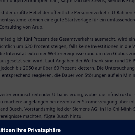
ungen zu kämpfen hat", sagte Michael Stevns, Siemens Projekt
st der größte Hebel der öffentliche Personenverkehr. U-Bahnen k
ementsysteme können eine gute Startvorlage für ein umfassende
 Consulting von Arup.
hr lediglich fünf Prozent des Gesamtverkehrs ausmacht, wird ein
tlich um 620 Prozent steigen, falls keine Investitionen in die V
die Intensität extremer Wetterereignisse rund um den Globus z
ausgesetzt sein wird. Laut Angaben der Weltbank sind rund 26 P
jedoch bis 2050 auf über 60 Prozent klettern. Die Untersuchung 
entsprechend reagieren, die Dauer von Störungen auf ein Minim
iter voranschreitender Urbanisierung, wobei die Infrastruktur
er zu machen: angefangen bei dezentraler Stromerzeugung über in
and Busch, Vorstandsmitglied der Siemens AG, in Ho-Chi-Minh-S
ereignisse machten, fügte Busch hinzu.
der Studie zeigen, wie intelligente Infrastruktur Städte dabei