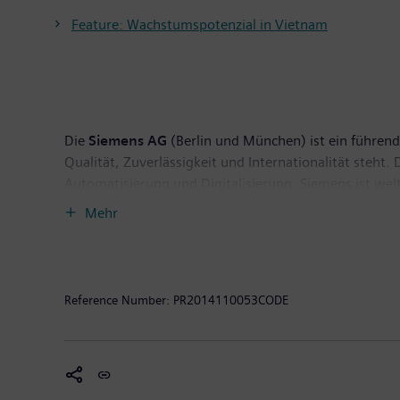
Feature: Wachstumspotenzial in Vietnam
Die
Siemens AG
(Berlin und München) ist ein führend
Qualität, Zuverlässigkeit und Internationalität steht
Automatisierung und Digitalisierung. Siemens ist wel
Nummer eins im Offshore-W indanlagenbau, einer der
Mehr
Pionier bei Infrastrukturlösungen sowie bei Automati
Anbieter bildgebender medizinischer Geräte wie Com
Geschäftsjahr 2014, das am 30. September 2014 endet
Steuern von 5,5 Milliarden Euro. Ende September 201
Reference Number:
PR2014110053CODE
http://www.siemens.com
.