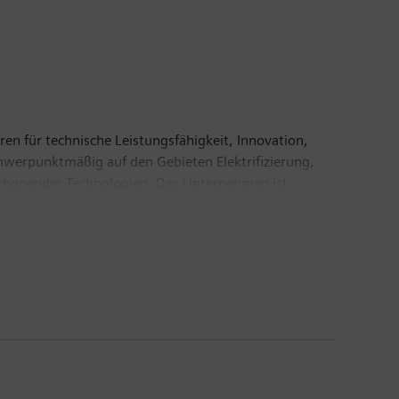
ren für technische Leistungsfähigkeit, Innovation,
chwerpunktmäßig auf den Gebieten Elektrifizierung,
enschonender Technologien. Das Unternehmen ist
gieerzeugung sowie von Energieübertragungslösungen,
rüber hinaus ist das Unternehmen ein führender
 Labordiagnostik und klinischer IT. Im
 von 71,9 Milliarden Euro und einen Gewinn nach
eitere Informationen finden Sie im Internet unter