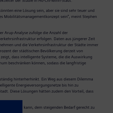
leiter der Studie in Ho-Chi-Minh-Stadt.
önnten eine Lösung sein, aber sie sind sehr teuer und
res Mobilitätsmanagementkonzept sein", meint Stephen
er Arup-Analyse zufolge die Anzahl der
erkehrsinfrastruktur erfolgen. Daten aus jüngerer Zeit
unehmen und die Verkehrsinfrastruktur der Städte immer
rozent der städtischen Bevölkerung derzeit von
zeigt, dass intelligente Systeme, die die Auswirkung
um beschränken können, sodass die langfristige
 ständig hinterherhinkt. Ein Weg aus diesem Dilemma
telligente Energieversorgungsnetze bis hin zu
tadt. Diese Lösungen hätten zudem den Vorteil, dass
 unterstützen kann, dem steigenden Bedarf gerecht zu