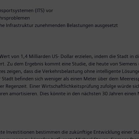
ansportsystemen (ITS) vor
kehrsproblemen
che Infrastruktur zunehmenden Belastungen ausgesetzt
Wert von 1,4 Milliarden US- Dollar erzielen, indem die Stadt in 
t. Zu dem Ergebnis kommt eine Studie, die heute von Siemens 
zes zeigen, dass die Verkehrsbelastung ohne intelligente Lösun
r Stadt befinden sich weniger als einen Meter über dem Meeressp
er Regenzeit. Einer Wirtschaftlichkeitsprüfung zufolge würde s
ahren amortisieren. Dies könnte in den nächsten 30 Jahren einen
igte Investitionen bestimmen die zukünftige Entwicklung einer 