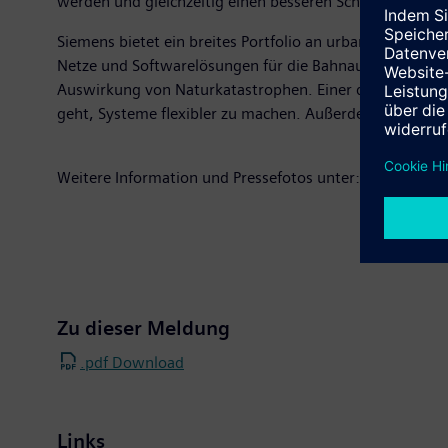
werden und gleichzeitig einen besseren Schutz ihrer Ve
Siemens bietet ein breites Portfolio an urbanen Infrast
Netze und Softwarelösungen für die Bahnautomatisieru
Auswirkung von Naturkatastrophen. Einer der Hauptgründ
geht, Systeme flexibler zu machen. Außerdem lassen sie 
Weitere Information und Pressefotos unter:
www.siemen
Zu dieser Meldung
.pdf Download
Links