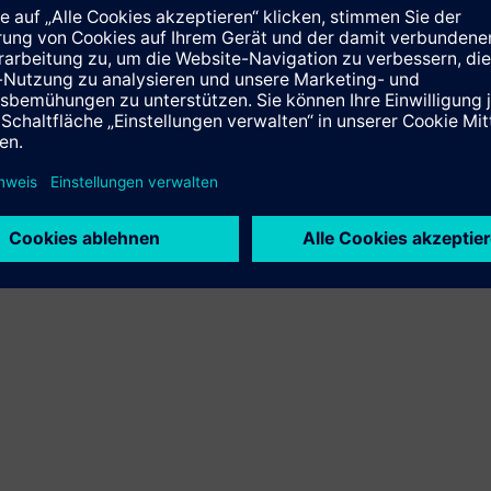
rkehrsnetze vor extremen Wetterereignissen zu bieten.
rukturlösungen, die Städte dabei unterstützen, an Stabilität und
ng, Verkehrs-, Evakuierungs- und Gebäudemanagementsysteme le
e dafür ist, dass die intelligente Automatisierung von Infrastr
sich auf diese Weise einfacher kontrollieren und koordinieren.
s.com/presse/vietnam