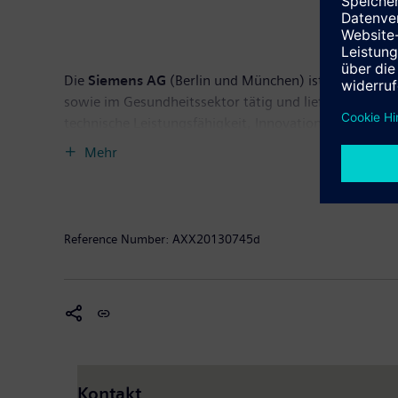
Die
Siemens AG
(Berlin und München) ist ein weltwei
sowie im Gesundheitssektor tätig und liefert Infrast
technische Leistungsfähigkeit, Innovation, Qualität, 
Technologien. Rund 40 Prozent des Konzernumsatzes e
Mehr
September 2012 endete, auf fortgeführter Basis einen
Rückklassifizierung des Solargeschäfts in die fortge
370.000 Beschäftigte. Weitere Informationen finden S
Reference Number:
AXX20130745d
Kontakt