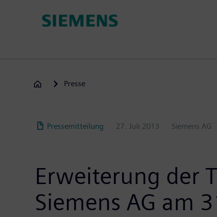
Passar
para
o
conteúdo
principal
Presse
Pressemitteilung
27. Juli 2013
Siemens AG
Erweiterung der T
Siemens AG am 31