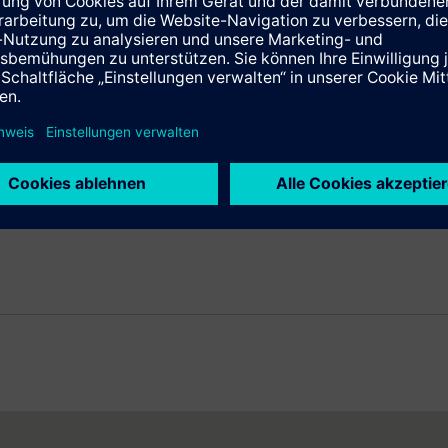
t führendes Unternehmen der Elektronik und Elektrotechnik. Der
rukturlösungen, insbesondere für Städte und urbane Ballungsräum
Zuverlässigkeit und Internationalität. Siemens ist außerdem wel
ntfallen auf grüne Produkte und Lösungen. Insgesamt erzielte 
 Umsatz von 78,5 Milliarden Euro und einen Gewinn nach Steuern
führten Aktivitäten). Ende September 2012 hatte das Unternehmen
ie im Internet unter
http://www.siemens.com
.