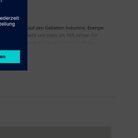
 Konzern ist auf den Gebieten Industrie, Energie
e. Siemens steht seit mehr als 165 Jahren für
tweit der größte Anbieter umweltfreundlicher
Siemens im vergangenen Geschäftsjahr, das am 30.
 von 4,7 Milliarden Euro (inkl. IAS 19R und
 auf dieser fortgeführten Basis weltweit rund