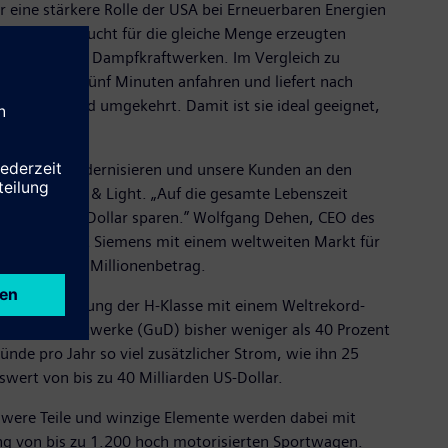
 eine stärkere Rolle der USA bei Erneuerbaren Energien
mens verbraucht für die gleiche Menge erzeugten
n in Gas- und Dampfkraftwerken. Im Vergleich zu
rieb binnen fünf Minuten anfahren und liefert nach
ft regeln – und umgekehrt. Damit ist sie ideal geeignet,
naveral zu modernisieren und unsere Kunden an den
Florida Power & Light. „Auf die gesamte Lebenszeit
Millionen US-Dollar sparen.” Wolfgang Dehen, CEO des
elfristig plant Siemens mit einem weltweiten Markt für
reistelligen Millionenbetrag.
 die Vermarktung der H-Klasse mit einem Weltrekord-
nd Dampfkraftwerke (GuD) bisher weniger als 40 Prozent
nde pro Jahr so viel zusätzlicher Strom, wie ihn 25
wert von bis zu 40 Milliarden US-Dollar.
hwere Teile und winzige Elemente werden dabei mit
ng von bis zu 1.200 hoch motorisierten Sportwagen.