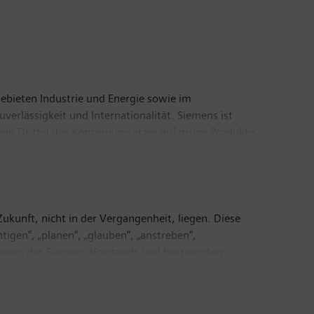
Gebieten Industrie und Energie sowie im
verlässigkeit und Internationalität. Siemens ist
 ein Drittel des Konzernumsatzes auf grüne Produkte
 Umsatz von 76,7 Milliarden Euro und einen Gewinn
te. Weitere Informationen finden Sie im Internet
kunft, nicht in der Vergangenheit, liegen. Diese
igen“, „planen“, „glauben“, „anstreben“,
tungen des Siemens Vorstands und bestimmten
iche außerhalb des Einflussbereichs von Siemens
 Faktoren können dazu führen, dass die tatsächlichen
h oder implizit enthaltenen Angaben zu Ergebnissen,