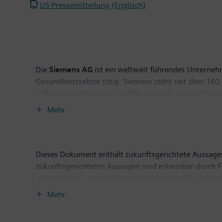
US-Pressemitteilung (Englisch)
Die
Siemens AG
ist ein weltweit führendes Unternehm
Gesundheitssektor tätig. Siemens steht seit über 160 J
außerdem weltweit der größte Anbieter umweltfreundl
und Lösungen. Insgesamt erzielte Siemens im vergan
Mehr
nach Steuern von 2,5 Milliarden Euro. Ende Septembe
unter
www.siemens.com
.
Dieses Dokument enthält zukunftsgerichtete Aussagen 
zukunftsgerichteten Aussagen sind erkennbar durch For
„einschätzen“, „werden“ oder ähnliche Begriffe. So
Annahmen. Sie bergen daher eine Reihe von Risiken un
Mehr
liegen, beeinflusst die Geschäftsaktivitäten, den Erf
Ergebnisse, Erfolge und Leistungen von Siemens wese