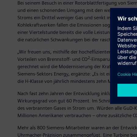
Bei seinem Besuch in einer Rotorblattfertigung von Sie
und einen schonenden Umgang mit den weltweit vorhand
Stroms ein Drittel weniger Gas und senkt im selben Um
Kohlekraftwerken fallen die Emissionen sogar um 75 Pro
einer Viertelstunde bereits die volle Leistung. Innerhalb
die natürlichen Schwankungen bei der rasch wachsende
„Wir freuen uns, mithilfe der hocheffizienten Gasturbi
2
Vorteilen von Brennstoff- und CO
-Einsparung teilhaben
gerechnet wird die Modernisierung der Kraftwerke mith
Siemens-Sektors Energy, ergänzte: „Es ist eine Triple-W
die H-Klasse von jährlich mindestens zehn Maschinen. Di
Nach fast zehn Jahren der Entwicklung inklusive des Pr
Wirkungsgrad von gut 60 Prozent. Im Schnitt wandeln d
des verbrannten Gases in Strom um. Würden alle GuD-Kra
Millionen Amerikaner verbrauchen – ohne zusätzliche C
Mehr als 800 Siemens-Mitarbeiter waren an der Entwick
Uhrmacher-Präzision zusammengefügt. Eine Turbine best