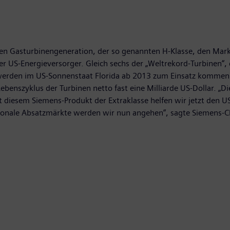
ten Gasturbinengeneration, der so genannten H-Klasse, den Markt
er US-Energieversorger. Gleich sechs der „Weltrekord-Turbinen“, d
werden im US-Sonnenstaat Florida ab 2013 zum Einsatz kommen.
enszyklus der Turbinen netto fast eine Milliarde US-Dollar. „Di
it diesem Siemens-Produkt der Extraklasse helfen wir jetzt den 
nale Absatzmärkte werden wir nun angehen“, sagte Siemens-Ch