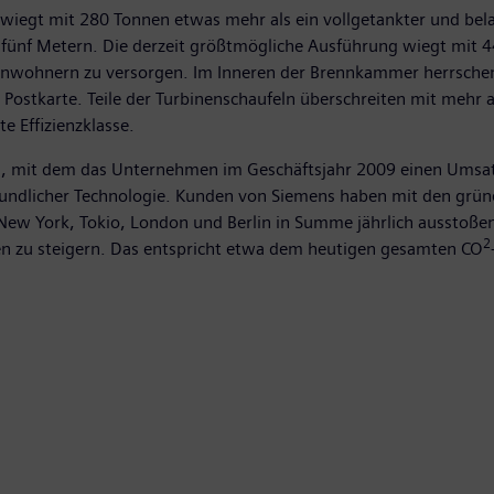
n wiegt mit 280 Tonnen etwas mehr als ein vollgetankter und be
 fünf Metern. Die derzeit größtmögliche Ausführung wiegt mit 4
n Einwohnern zu versorgen. Im Inneren der Brennkammer herrsche
 Postkarte. Teile der Turbinenschaufeln überschreiten mit mehr 
ste Effizienzklasse.
os, mit dem das Unternehmen im Geschäftsjahr 2009 einen Umsat
undlicher Technologie. Kunden von Siemens haben mit den grü
New York, Tokio, London und Berlin in Summe jährlich ausstoßen. 
2
en zu steigern. Das entspricht etwa dem heutigen gesamten CO