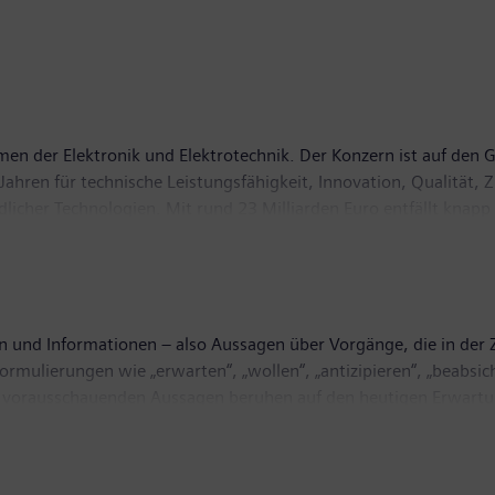
en der Elektronik und Elektrotechnik. Der Konzern ist auf den 
ahren für technische Leistungsfähigkeit, Innovation, Qualität, Zu
icher Technologien. Mit rund 23 Milliarden Euro entfällt knapp
genen Geschäftsjahr, das am 30. September 2009 endete, einen
r 2009 hatte das Unternehmen weltweit rund 405.000 Beschäftig
und Informationen – also Aussagen über Vorgänge, die in der Zu
mulierungen wie „erwarten“, „wollen“, „antizipieren“, „beabsicht
lche vorausschauenden Aussagen beruhen auf den heutigen Erwar
d Ungewissheiten. Eine Vielzahl von Faktoren, von denen zahlre
olg, die Geschäftsstrategie und die Ergebnisse von Siemens. Diese
ntlich von den in den zukunftsgerichteten Aussagen ausdrücklic