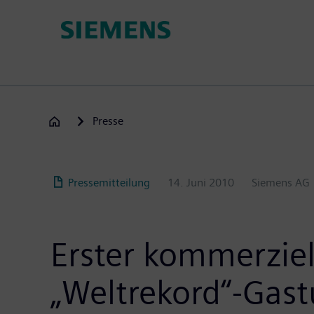
Passar
para
o
conteúdo
principal
Presse
Pressemitteilung
14. Juni 2010
Siemens AG
Erster kommerziel
„Weltrekord“-Gast