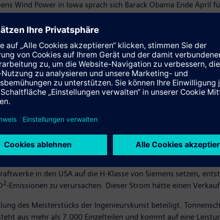
mens Wind Power in Iowa sprach sich Barack Obama Ende April für
enen Rohstoffen aus. Die neue Gasturbinengeneration von Sie
2
fang die CO
-Emissionen gegenüber bisher installierten Lösunge
zent. Darüber hinaus lässt sich die Turbine aus dem Standby-Bet
 weniger Minuten lässt sie sich von voller Leistung auf halbe Kra
n Netzeinspeisung von Wind- und Solarenergie auszugleichen.
nen von Siemens unsere Kraftwerke in Riviera Beach und Cape Ca
 zu lassen“, sagte Tony Rodriguez, Executive Vice President von 
ilfe dieser Technologie schätzungsweise zwischen 850 und 950 
in-Situation – für den Kunden, die Umwelt und für Siemens.“ Mitt
ese kosten je nach Ausführung und Ausstattung einen zwei- bis d
ototypenbaus und eines eineinhalbjährigen Feldtests startet nun
ie in den Vereinigten Staaten betriebenen kombinierten Gas- u
ftwerke in den USA auf die H-Klasse von Siemens setzen, entstü
2
O
-Emissionen zu verursachen. Dieser Strom hätte einen Verkaufs
lung des Meisterstücks der Ingenieurskunst beteiligt. Tonnensc
eht aus mehr als 7.000 Einzelteilen und kommt auf eine Leistu