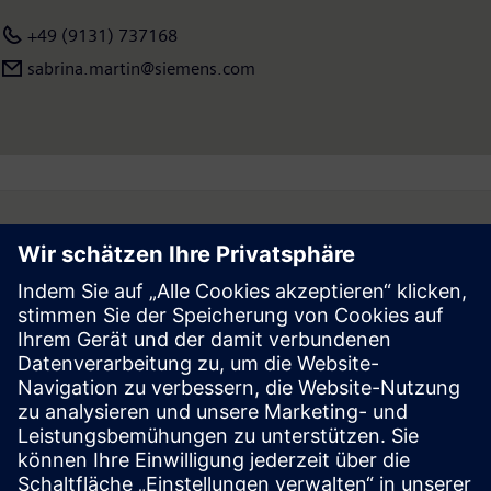
+49 (9131) 737168
sabrina.martin@siemens.com
Follow
Press | Company | Siemens
© Siemens 1996 – 2026
Corporate Information