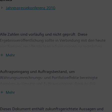
Jahrespressekonferenz 2010
Alle Zahlen sind vorläufig und nicht geprüft. Diese
Ergebnisveröffentlichung sollte in Verbindung mit den heute
von Siemens veröffentlichten Informationen zu rechtlichen
Untersuchungen (Legal Proceedings) gelesen werden. Die
Mehr
Finanzpublikationen können sie im Internet unter
www.siemens.com/ir
-> Publications & Events herunterladen.
Auftragseingang und Auftragsbestand, um
Währungsumrechnungs- und Portfolioeffekte bereinigte
Angaben zu Umsatz und Auftragseingang, Book-to-Bill-
Verhältnis, Ergebnis Summe Sektoren, Return on Equity (ROE),
Mehr
Return on Capital Employed (ROCE), Free Cash Flow, Cash
Conversion Rate (CCR), angepasstes EBITDA, angepasstes EBIT,
Effekte aus der Kaufpreisallokation (PPA-Effekte) sowie
Dieses Dokument enthält zukunftsgerichtete Aussagen und