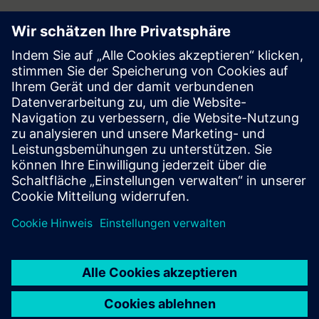
Follow
Press | Company | Siemens
© Siemens 1996 – 2026
Corporate Information
Privacy Notice
Cookie Notice
Terms of Use
Digital ID