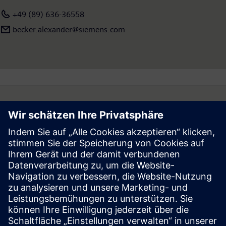
+49 (89) 636-36558
becker.alexander@siemens.com
Follow
Press | Company | Siemens
© Siemens 1996 – 2026
Corporate Information