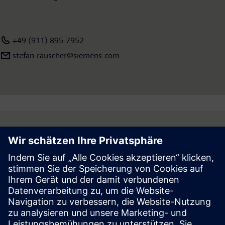
weltweit rund 351.000 Beschäftigte. Weitere Informationen
finden Sie im Internet unter
www.siemens.com
.
+49 (911) 895-7952
stefan.rauscher@siemens.com
Follow
Press | Company | Siemens