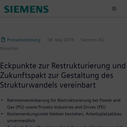
Passar
para
o
conteúdo
principal
Pressemitteilung
08. Mai 2018
Siemens AG
München
Eckpunkte zur Restrukturierung und
Zukunftspakt zur Gestaltung des
Strukturwandels vereinbart
Rahmenvereinbarung für Restrukturierung bei Power and
Gas (PG) sowie Process Industries and Drives (PD)
Kostensenkungsziele bleiben bestehen, Arbeitsplatzabbau
unvermeidlich