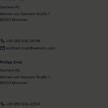
und klinischer IT. Im Geschäftsjahr 2017, das am 30. September
Siemens AG
2017 endete, erzielte Siemens einen Umsatz von 83,0
Milliarden Euro und einen Gewinn nach Steuern von 6,2
Werner-von-Siemens-Straße 1
Milliarden Euro. Ende September 2017 hatte das Unternehmen
80333 München
weltweit rund 377.000 Beschäftigte. Weitere Informationen
finden Sie im Internet unter
www.siemens.com
.
+49 (89) 636-34794
wolfram.trost@siemens.com
Philipp Encz
Siemens AG
Werner-von-Siemens-Straße 1
80333 München
+49 (89) 636-32934