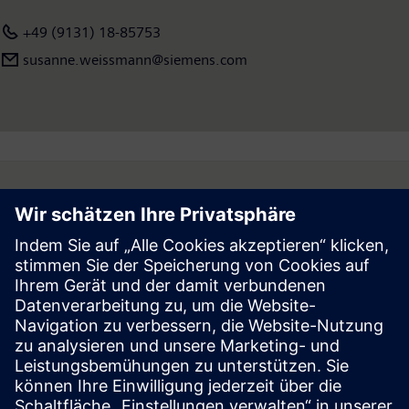
+49 (9131) 18-85753
susanne.weissmann@siemens.com
Follow
Press | Company | Siemens
© Siemens 1996 – 2026
Corporate Information