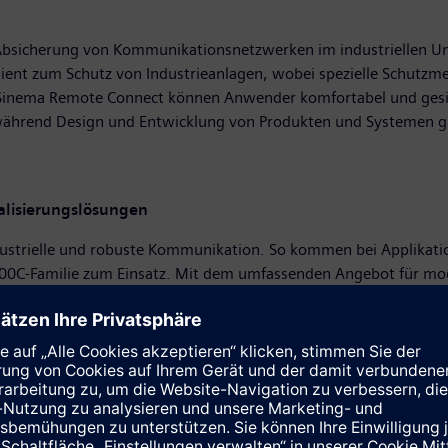
ur Absicherung von Kommunikationsnetzwerken im industriellen 
 dient zum Schutz von Industrieanlagen, wobei spezielle Schutz
nema Remote Connect können Anwender komfortabel und gesiche
 während Design und Entwicklung von Produkten und Systemen grö
alisierungslösungen
ndustrielle und robuste Kommunikation. So kommen bei Applikat
00C-Familie zum Einsatz. Mit dem umfassenden Angebot für mo
gen angepasst und in heterogene Automatisierungslandschaften i
lug-and-Produce
CFU (Compact Field Unit) legt Siemens einen Grundstein für die D
ressiert. Diese neuartige Umsetzung der Profibus- und Profinet