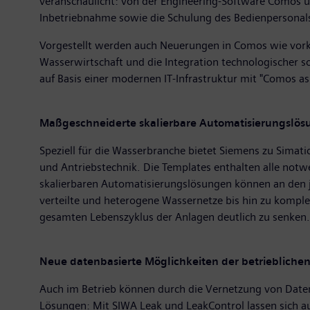
veranschaulicht: von der Engineering-Software Comos übe
Inbetriebnahme sowie die Schulung des Bedienpersonals
Vorgestellt werden auch Neuerungen in Comos wie vorko
Wasserwirtschaft und die Integration technologischer 
auf Basis einer modernen IT-Infrastruktur mit "Comos as 
Maßgeschneiderte skalierbare Automatisierungslö
Speziell für die Wasserbranche bietet Siemens zu Simat
und Antriebstechnik. Die Templates enthalten alle not
skalierbaren Automatisierungslösungen können an den j
verteilte und heterogene Wassernetze bis hin zu komple
gesamten Lebenszyklus der Anlagen deutlich zu senken.
Neue datenbasierte Möglichkeiten der betriebliche
Auch im Betrieb können durch die Vernetzung von Daten 
Lösungen: Mit SIWA Leak und LeakControl lassen sich a