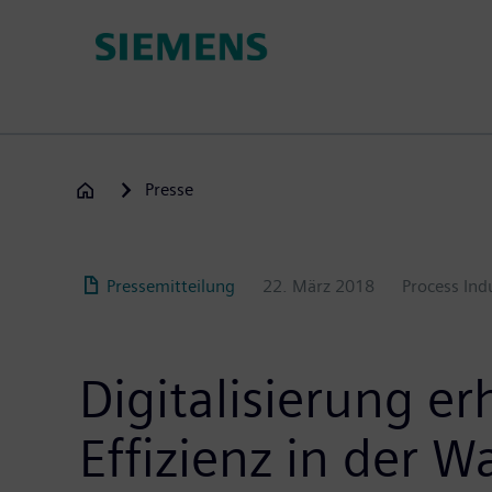
Passar
para
o
conteúdo
principal
Presse
Pressemitteilung
22. März 2018
Process Ind
Digitalisierung e
Effizienz in der W