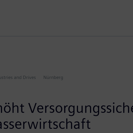
ustries and Drives
Nürnberg
rhöht Versorgungssich
asserwirtschaft