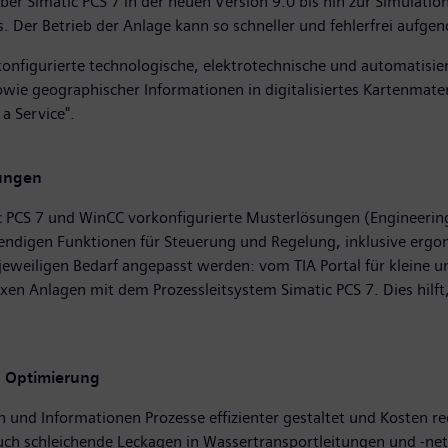
r Simatic PCS 7 in der neuen Version 9.0 bis hin zur Simulations
. Der Betrieb der Anlage kann so schneller und fehlerfrei auf
nfigurierte technologische, elektrotechnische und automatisie
sowie geographischer Informationen in digitalisiertes Kartenma
a Service".
sungen
ic PCS 7 und WinCC vorkonfigurierte Musterlösungen (Engineering
wendigen Funktionen für Steuerung und Regelung, inklusive ergo
eweiligen Bedarf angepasst werden: vom TIA Portal für kleine 
xen Anlagen mit dem Prozessleitsystem Simatic PCS 7. Dies hilf
n Optimierung
und Informationen Prozesse effizienter gestaltet und Kosten re
uch schleichende Leckagen in Wassertransportleitungen und -n