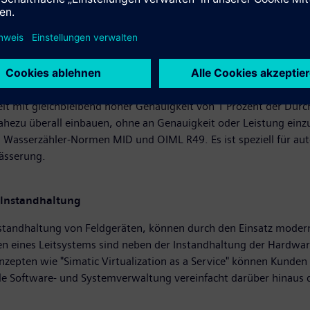
busse.
sermodell zeigt auf der Messe vielfältige Lösungen der Prozessin
trans FST020: Der leistungsstarke Messumformer bildet mit den C
eit mit gleichbleibend hoher Genauigkeit von 1 Prozent der Durc
ahezu überall einbauen, ohne an Genauigkeit oder Leistung ein
en Wasserzähler-Normen MID und OIML R49. Es ist speziell für 
ässerung.
d Instandhaltung
Instandhaltung von Feldgeräten, können durch den Einsatz mode
ten eines Leitsystems sind neben der Instandhaltung der Hardwa
zepten wie "Simatic Virtualization as a Service" können Kunden
ale Software- und Systemverwaltung vereinfacht darüber hinaus 