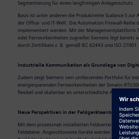
Segmentierung für einen langfristigen Anlagenschutz.
Basis ist unter anderen die Produktreihe Scalance S z
der Office- und IT-Welt. Die Automation Firewall-Reihe
implementiert werden. Mit der Managementplattform Si
oder Fernwirkeinheiten zugreifen Siemens legt bereits
durch Zertifikate z. B. gemäß IEC 62443 und ISO 27001.
Industrielle Kommunikation als Grundlage von Digit
Zudem zeigt Siemens sein umfassendes Portfolio für i
energiesparenden Fernwirkeinheiten der Simatic-RTU30
flexibel und skalierbar an unterschiedliche Anforderun
Neue Perspektiven in der Feldgeräteanbindung - P
Mit dem prozessnah installierten Feldverteiler Simatic 
Feldebene. Angeschlossene Geräte werden automatisch ad