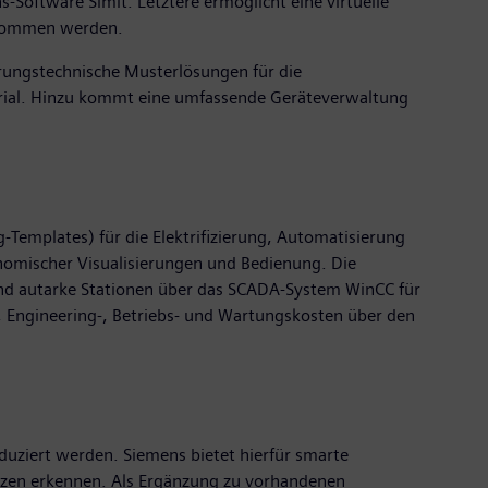
-Software Simit. Letztere ermöglicht eine virtuelle
genommen werden.
rungstechnische Musterlösungen für die
terial. Hinzu kommt eine umfassende Geräteverwaltung
-Templates) für die Elektrifizierung, Automatisierung
nomischer Visualisierungen und Bedienung. Die
und autarke Stationen über das SCADA-System WinCC für
t, Engineering-, Betriebs- und Wartungskosten über den
duziert werden. Siemens bietet hierfür smarte
etzen erkennen. Als Ergänzung zu vorhandenen