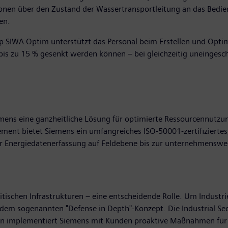
tionen über den Zustand der Wassertransportleitung an das Bedie
en.
 SIWA Optim unterstützt das Personal beim Erstellen und Opti
is zu 15 % gesenkt werden können – bei gleichzeitig uneingesc
ns eine ganzheitliche Lösung für optimierte Ressourcennutzun
ment bietet Siemens ein umfangreiches ISO-50001-zertifiziertes
der Energiedatenerfassung auf Feldebene bis zur unternehmens
kritischen Infrastrukturen – eine entscheidende Rolle. Um Indust
 dem sogenannten "Defense in Depth"-Konzept. Die Industrial Sec
hin implementiert Siemens mit Kunden proaktive Maßnahmen fü