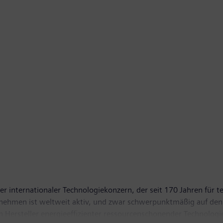
r internationaler Technologiekonzern, der seit 170 Jahren für te
ernehmen ist weltweit aktiv, und zwar schwerpunktmäßig auf den
ten Hersteller energieeffizienter ressourcenschonender Technolog