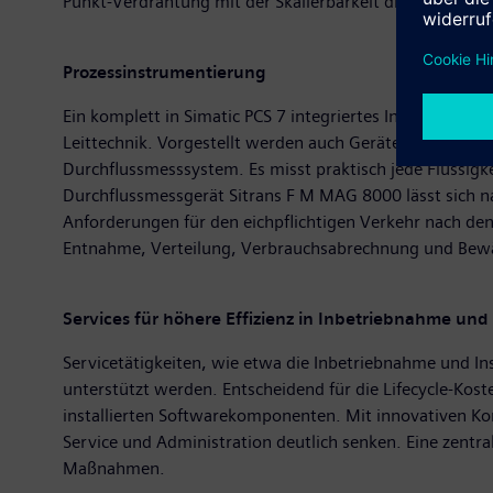
Punkt-Verdrahtung mit der Skalierbarkeit digitaler Feld
Prozessinstrumentierung
Ein komplett in Simatic PCS 7 integriertes Industriewas
Leittechnik. Vorgestellt werden auch Geräte wie der Si
Durchflussmesssystem. Es misst praktisch jede Flüssigk
Durchflussmessgerät Sitrans F M MAG 8000 lässt sich n
Anforderungen für den eichpflichtigen Verkehr nach d
Entnahme, Verteilung, Verbrauchsabrechnung und Bew
Services für höhere Effizienz in Inbetriebnahme un
Servicetätigkeiten, wie etwa die Inbetriebnahme und 
unterstützt werden. Entscheidend für die Lifecycle-Kos
installierten Softwarekomponenten. Mit innovativen Kon
Service und Administration deutlich senken. Eine zentr
Maßnahmen.