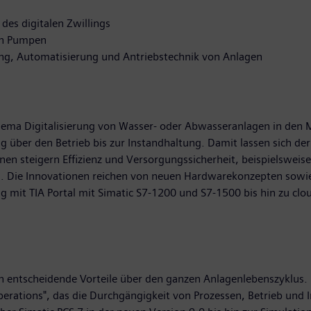
des digitalen Zwillings
von Pumpen
rung, Automatisierung und Antriebstechnik von Anlagen
hema Digitalisierung von Wasser- oder Abwasseranlagen in den 
über den Betrieb bis zur Instandhaltung. Damit lassen sich der
steigern Effizienz und Versorgungssicherheit, beispielsweise
ngs. Die Innovationen reichen von neuen Hardwarekonzepten sow
g mit TIA Portal mit Simatic S7-1200 und S7-1500 bis hin zu clo
rn entscheidende Vorteile über den ganzen Anlagenlebenszyklus.
Operations", das die Durchgängigkeit von Prozessen, Betrieb un