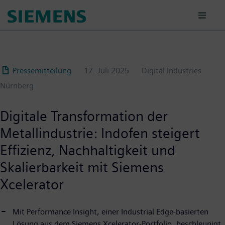
Passar
para
o
conteúdo
principal
Pressemitteilung
17. Juli 2025
Digital Industries
Nürnberg
Digitale Transformation der
Metallindustrie: Indofen steigert
Effizienz, Nachhaltigkeit und
Skalierbarkeit mit Siemens
Xcelerator
Mit Performance Insight, einer Industrial Edge-basierten
Lösung aus dem Siemens Xcelerator-Portfolio, beschleunigt