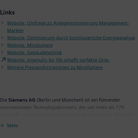
Links
Website: Umfrage zu Anlagenoptimierung Management-
Marken
Website: Optimierung durch kontinuierliche Energieanalyse
Website: Mindsphere
Website: Gebäudetechnik
Website: Ingenuity for life schafft perfekte Orte.
Weitere Presseinformationen zu MindSphere
Die
Siemens AG
(Berlin und München) ist ein führender
internationaler Technologiekonzern, der seit mehr als 170
Jahren für technische Leistungsfähigkeit, Innovation, Qualität,
Zuverlässigkeit und Internationalität steht. Das Unternehmen
Mehr
ist weltweit aktiv, und zwar schwerpunktmäßig auf den
Gebieten Elektrifizierung, Automatisierung und Digitalisierung.