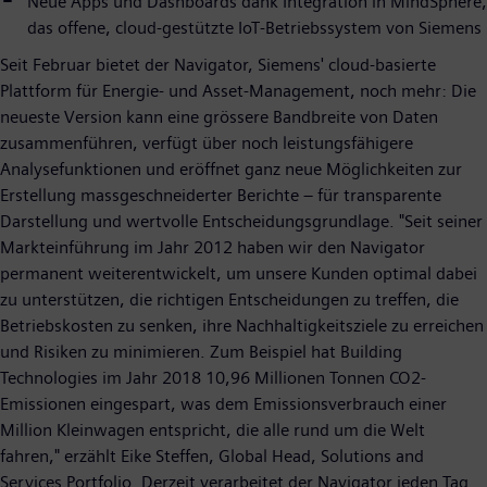
Neue Apps und Dashboards dank Integration in MindSphere,
das offene, cloud-gestützte IoT-Betriebssystem von Siemens
Seit Februar bietet der Navigator, Siemens' cloud-basierte
Plattform für Energie- und Asset-Management, noch mehr: Die
neueste Version kann eine grössere Bandbreite von Daten
zusammenführen, verfügt über noch leistungsfähigere
Analysefunktionen und eröffnet ganz neue Möglichkeiten zur
Erstellung massgeschneiderter Berichte – für transparente
Darstellung und wertvolle Entscheidungsgrundlage. "Seit seiner
Markteinführung im Jahr 2012 haben wir den Navigator
permanent weiterentwickelt, um unsere Kunden optimal dabei
zu unterstützen, die richtigen Entscheidungen zu treffen, die
Betriebskosten zu senken, ihre Nachhaltigkeitsziele zu erreichen
und Risiken zu minimieren. Zum Beispiel hat Building
Technologies im Jahr 2018 10,96 Millionen Tonnen CO2-
Emissionen eingespart, was dem Emissionsverbrauch einer
Million Kleinwagen entspricht, die alle rund um die Welt
fahren," erzählt Eike Steffen, Global Head, Solutions and
Services Portfolio. Derzeit verarbeitet der Navigator jeden Tag