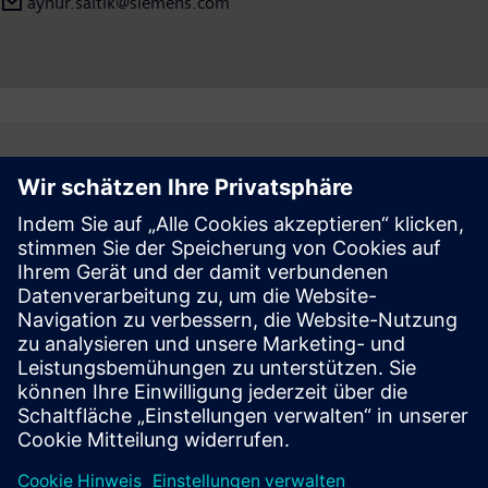
aynur.saltik@siemens.com
Follow
Press | Company | Siemens
© Siemens 1996 – 2026
Corporate Information
Privacy Notice
Cookie Notice