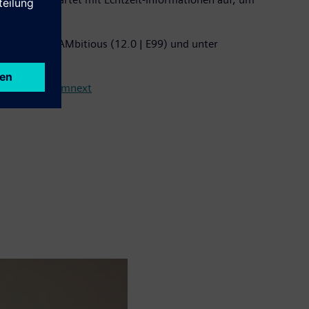
1 | D41) und AMbitious (12.0 | E99) und unter
emens.de/formnext