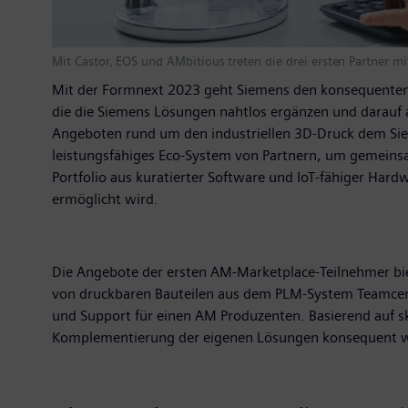
Mit Castor, EOS und AMbitious treten die drei ersten Partner 
Mit der Formnext 2023 geht Siemens den konsequenten 
die die Siemens Lösungen nahtlos ergänzen und darauf a
Angeboten rund um den industriellen 3D-Druck dem Sieme
leistungsfähiges Eco-System von Partnern, um gemeinsa
Portfolio aus kuratierter Software und IoT-fähiger Hard
ermöglicht wird.
Die Angebote der ersten AM-Marketplace-Teilnehmer biet
von druckbaren Bauteilen aus dem PLM-System Teamcent
und Support für einen AM Produzenten. Basierend auf sk
Komplementierung der eigenen Lösungen konsequent w