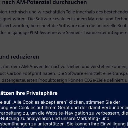
k nach AM-Potenzial durchsuchen
iert technisch und wirtschaftlich Teile innerhalb des bestehend
 geeignet wären. Die Software evaluiert zudem Material und Techno
tifiziert wurden, berechnet die Software dann die finanzielle Ren
ahtlos in gängige PLM-Systeme wie Siemens Teamcenter integriere
und reduzieren
an, mit dem AM-Anwender nachvollziehen und verstehen können, 
uct Carbon Footprint haben. Die Software ermittelt eine transp
m datengesteuerten Produktdesign können CO2e-Ziele definiert 
gung verbessern
e Erfahrung der AM-Experten der Toolcraft AG. Das Angebot umf
uellen VR-Training zur pulverbettbasierten additiven Fertigung 
 (Mendix-basiert) als auch als Web-basierte Lösung genutzt we