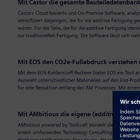
Mit Castor die gesamte Bauteiledatenban
Castors Cloud-basierte und On-Premise-Software, analys
identifiziert diejenigen, die für die additive Fertigung
wären. Für die Teile, die für die additive Fertigung iden
zur traditionellen Fertigung. Die Software lässt sich n
Mit EOS den CO2e-Fußabdruck verstehen 
Mit dem EOS-Kohlenstoff-Rechner bietet EOS ein Tool 
Auswahl unterschiedlicher Materialien auf den End-Prod
für eine Reduktion entlang des AM-Prozesses. Mit eine
Mit AMbitious die eigene (additive) Ferti
AMbitious powered by Toolcraft bündelt die langjährig
einem umfassenden Technology Consulting und einem virt
Wartungsapplikation an. Die Lösung, die sowohl als App