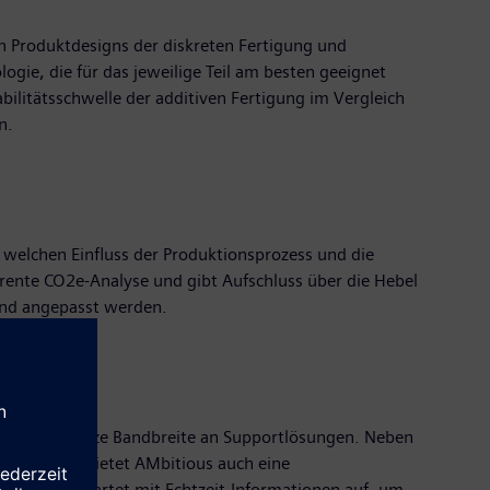
en Produktdesigns der diskreten Fertigung und
logie, die für das jeweilige Teil am besten geeignet
tabilitätsschwelle der additiven Fertigung im Vergleich
n.
welchen Einfluss der Produktionsprozess und die
arente CO2e-Analyse und gibt Aufschluss über die Hebel
und angepasst werden.
asst eine ganze Bandbreite an Supportlösungen. Neben
in Metall, bietet AMbitious auch eine
rden kann, wartet mit Echtzeit-Informationen auf, um