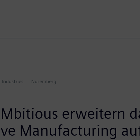
l Industries
Nuremberg
AMbitious erweitern 
ive Manufacturing a