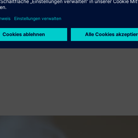
s reduziert Ausschuss, Nacharbeit und Kosten.
tand von Siemens (12.1 | D119), Castor (12.1 | B133), EOS (11.
den Sie unter
www.siemens.com/press/formnext23
und
www.si