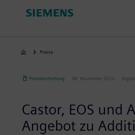
Passar
para
o
conteúdo
principal
Presse
Pressemitteilung
06. November 2023
Digita
Castor, EOS und 
Angebot zu Addit