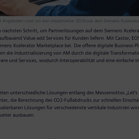
mit Angeboten rund um den industriellen 3D-Druck dem Siemens Xcelerato
nächsten Schritt, um Partnerlösungen auf dem Siemens Xcelerat
ufbauend Value add Services für Kunden liefern. Mit Castor, EOS
ns Xcelerator Marketplace bei. Die offene digitale Business-Pla
m die Industrialisierung von AM durch die digitale Transformat
ware und Services, wodurch Interoperabilität und eine einfache 
en unterschiedliche Lösungen entlang des Messemottos „Let’s ad
er, die Berechnung des CO2-Fußabdrucks zur schnellen Einschät
alierbaren Lösungen für verschiedenste vertikale Industrien wi
eiter ausbauen.